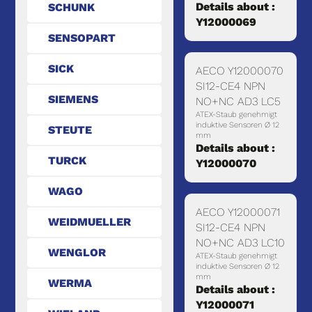
Details about :
SCHUNK
Y12000069
SENSOPART
SICK
AECO Y12000070
SI12-CE4 NPN
SIEMENS
NO+NC AD3 LC5
ATEX-Staub genehmigt
induktive Sensoren Ø 12
STEUTE
mm
Details about :
TURCK
Y12000070
WAGO
AECO Y12000071
WEIDMUELLER
SI12-CE4 NPN
NO+NC AD3 LC10
WENGLOR
ATEX-Staub genehmigt
induktive Sensoren Ø 12
mm
WERMA
Details about :
Y12000071