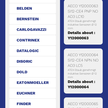
AECO Y12000063
BELDEN
SI12-CE4 PNP NO
AD3 LC10
BERNSTEIN
ATEX-Staub genehmigt
induktive Sensoren Ø 12
mm
CARLOGAVAZZI
Details about :
Y12000063
CONTRINEX
DATALOGIC
AECO Y12000064
SI12-CE4 NPN NO
DISORIC
AD3 LC5
ATEX-Staub genehmigt
DOLD
induktive Sensoren Ø 12
mm
Details about :
EATONMOELLER
Y12000064
EUCHNER
FINDER
AECO Y12000065