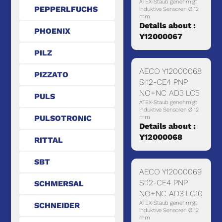
ATEX-Staub genehmigt
PEPPERLFUCHS
induktive Sensoren Ø 12
mm
Details about :
PHOENIX
Y12000067
PILZ
AECO Y12000068
PIZZATO
SI12-CE4 PNP
NO+NC AD3 LC5
PULS
ATEX-Staub genehmigt
induktive Sensoren Ø 12
PULSOTRONIC
mm
Details about :
Y12000068
RITTAL
SBT
AECO Y12000069
SI12-CE4 PNP
SCHMERSAL
NO+NC AD3 LC10
ATEX-Staub genehmigt
SCHNEIDER
induktive Sensoren Ø 12
mm