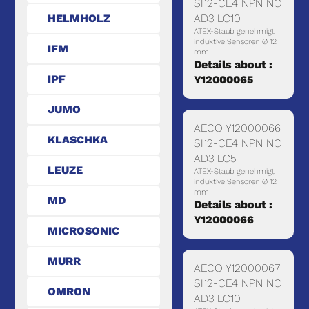
SI12-CE4 NPN NO
HELMHOLZ
AD3 LC10
ATEX-Staub genehmigt
induktive Sensoren Ø 12
IFM
mm
Details about :
IPF
Y12000065
JUMO
AECO Y12000066
KLASCHKA
SI12-CE4 NPN NC
AD3 LC5
LEUZE
ATEX-Staub genehmigt
induktive Sensoren Ø 12
mm
MD
Details about :
Y12000066
MICROSONIC
MURR
AECO Y12000067
SI12-CE4 NPN NC
OMRON
AD3 LC10