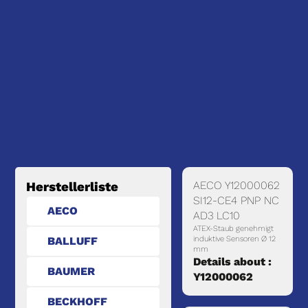
AECO Y12000062
Herstellerliste
SI12-CE4 PNP NC
AECO
AD3 LC10
ATEX-Staub genehmigt
BALLUFF
induktive Sensoren Ø 12
mm
Details about :
BAUMER
Y12000062
BECKHOFF