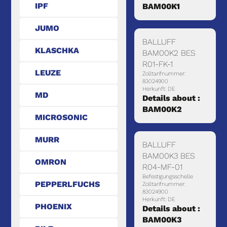
IPF
BAM00K1
JUMO
BALLUFF
KLASCHKA
BAM00K2 BES
R01-FK-1
LEUZE
Zolltarifnummer:
83024900
Herkunft: DE
MD
Details about :
BAM00K2
MICROSONIC
MURR
BALLUFF
BAM00K3 BES
OMRON
R04-MF-01
Befestigungsschelle
PEPPERLFUCHS
Zolltarifnummer:
83024900
Herkunft: DE
PHOENIX
Details about :
BAM00K3