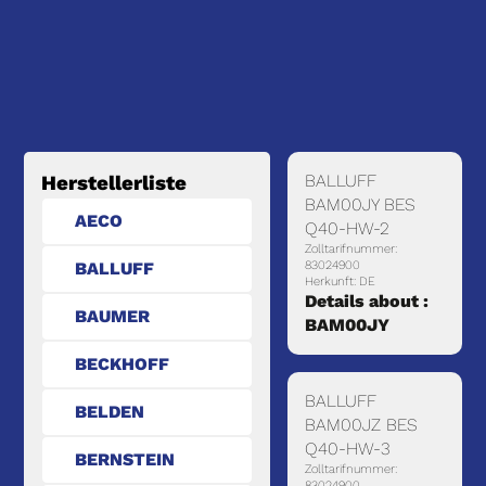
BALLUFF
Herstellerliste
BAM00JY BES
AECO
Q40-HW-2
Zolltarifnummer:
BALLUFF
83024900
Herkunft: DE
Details about :
BAUMER
BAM00JY
BECKHOFF
BALLUFF
BELDEN
BAM00JZ BES
Q40-HW-3
BERNSTEIN
Zolltarifnummer:
83024900