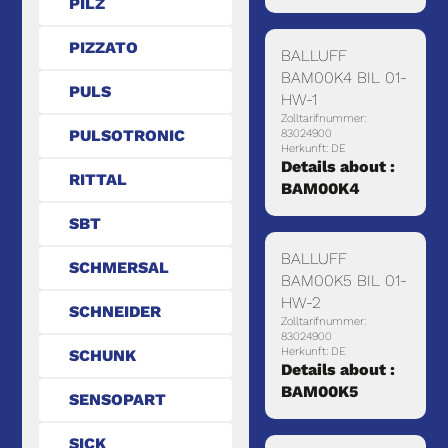
PILZ
PIZZATO
BALLUFF
BAM00K4 BIL 01-
PULS
HW-1
Zolltarifnummer:
PULSOTRONIC
83024900
Herkunft: DE
Details about :
RITTAL
BAM00K4
SBT
BALLUFF
SCHMERSAL
BAM00K5 BIL 01-
HW-2
SCHNEIDER
Zolltarifnummer:
83024900
Herkunft: DE
SCHUNK
Details about :
BAM00K5
SENSOPART
SICK