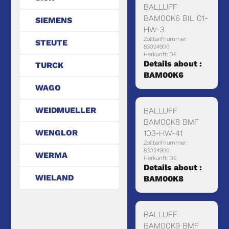
BALLUFF
BAM00K6 BIL 01-
SIEMENS
HW-3
Zolltarifnummer:
STEUTE
83024900
Herkunft: DE
Details about :
TURCK
BAM00K6
WAGO
WEIDMUELLER
BALLUFF
BAM00K8 BMF
WENGLOR
103-HW-41
Zolltarifnummer:
83024900
WERMA
Herkunft: DE
Details about :
WIELAND
BAM00K8
BALLUFF
BAM00K9 BMF