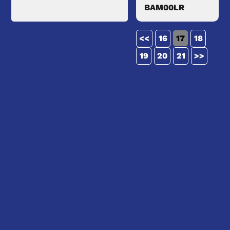
BAM00LR
<<
16
17
18
19
20
21
>>
Balluff ist ein bekannter
BALLUFF
Anbieter von Sensoriklösungen
Hersteller-
und
Automatisierungskomponenten
Details
Das Unternehmen produziert
eine breite Palette von
Produkten für verschiedene
Industriezweige. Hier sind einig
der besten
Einsatzmöglichkeiten für
Balluff-Produkte:
Positionssensorik
: Balluff