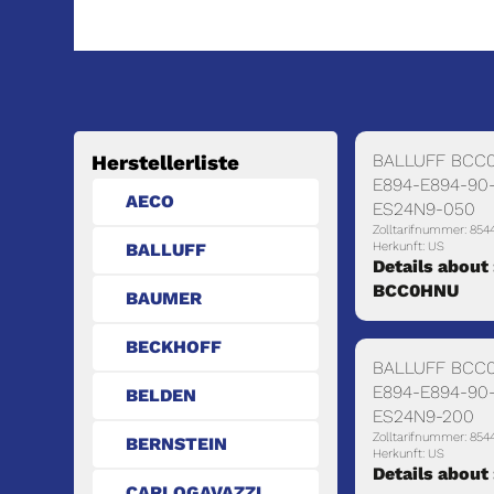
BALLUFF BCC
Herstellerliste
E894-E894-90
AECO
ES24N9-050
Zolltarifnummer: 854
BALLUFF
Herkunft: US
Details about 
BCC0HNU
BAUMER
BECKHOFF
BALLUFF BCC
E894-E894-90
BELDEN
ES24N9-200
Zolltarifnummer: 854
BERNSTEIN
Herkunft: US
Details about
CARLOGAVAZZI