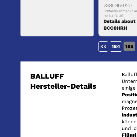
VS85N6-020
Zolltarifnummer: 854
Herkunft: US
Details about 
BCC0HRH
<<
184
185
Balluf
BALLUFF
Untern
Hersteller-Details
einige
Posit
magnet
Prozes
Indust
könne
und id
Flüss