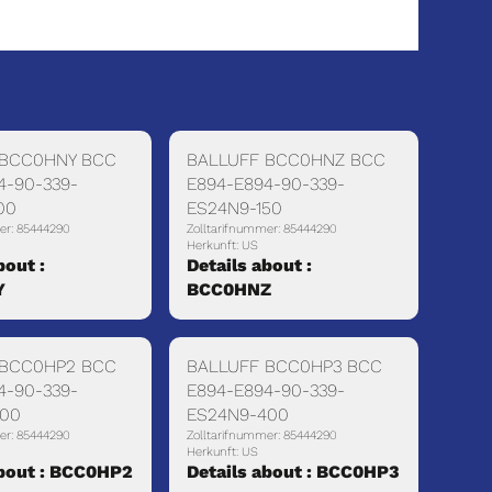
 BCC0HNY BCC
BALLUFF BCC0HNZ BCC
4-90-339-
E894-E894-90-339-
00
ES24N9-150
er: 85444290
Zolltarifnummer: 85444290
Herkunft: US
bout :
Details about :
Y
BCC0HNZ
 BCC0HP2 BCC
BALLUFF BCC0HP3 BCC
4-90-339-
E894-E894-90-339-
300
ES24N9-400
er: 85444290
Zolltarifnummer: 85444290
Herkunft: US
about : BCC0HP2
Details about : BCC0HP3