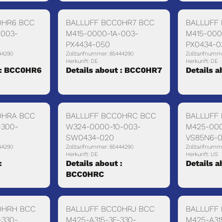
0HR6 BCC
BALLUFF BCC0HR7 BCC
BALLUFF
-003-
M415-0000-1A-003-
M415-000
PX4434-050
PX0434-0
44290
Zolltarifnummer: 85444290
Zolltarifnumm
Herkunft: DE
Herkunft: DE
 : BCC0HR6
Details about : BCC0HR7
Details 
0HRA BCC
BALLUFF BCC0HRC BCC
BALLUFF
-300-
W324-0000-10-003-
M425-000
SW0434-020
VS85N6-
44290
Zolltarifnummer: 85444290
Zolltarifnumm
Herkunft: DE
Herkunft: US
:
Details about :
Details 
BCC0HRC
0HRH BCC
BALLUFF BCC0HRJ BCC
BALLUFF
-330-
M425-A315-3F-330-
M425-A31