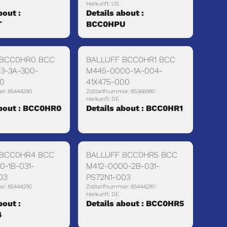
Herkunft: US
bout :
Details about :
T
BCC0HPU
 BCC0HR0 BCC
BALLUFF BCC0HR1 BCC
3-3A-300-
M445-0000-1A-004-
50
41X475-000
er: 85444290
Zolltarifnummer: 85366990
Herkunft: DE
about : BCC0HR0
Details about : BCC0HR1
 BCC0HR4 BCC
BALLUFF BCC0HR5 BCC
0-1B-031-
M412-0000-2B-031-
03
PS72N1-003
er: 85444290
Zolltarifnummer: 85444290
Herkunft: DE
bout :
Details about : BCC0HR5
4