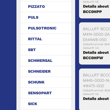
Herkunft: DE
Details about 
PIZZATO
BCC0HPP
PULS
PULSOTRONIC
BALLUFF BCC
M414-0000-2A
RITTAL
EX44W8-050
Zolltarifnummer: 854
Herkunft: US
SBT
Details about 
BCC0HPW
SCHMERSAL
SCHNEIDER
BALLUFF BCC
M445-0000-1A
SCHUNK
41X475-000
Zolltarifnummer: 853
SENSOPART
Herkunft: DE
Details about
SICK