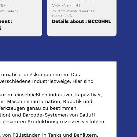
10
VS85N6-030
er: 85444290
Zolltarifnummer: 85444290
Herkunft: US
bout :
Details about : BCC0HRL
K
Automatisierungskomponenten. Das
verschiedene Industriezweige. Hier sind
soren, einschließlich induktiver, kapazitiver,
 der Maschinenautomation, Robotik und
 Werkzeugen genau zu bestimmen.
ation) und Barcode-Systemen von Balluff
gesamten Produktionsprozesses verfolgen
 von Füllständen in Tanks und Behältern.