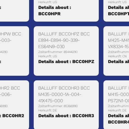
Herkunft: US
Herkunft: US
:
Details about :
Details a
BCC0HPR
BCC0HP
0HPW BCC
BALLUFF BCC0HPZ BCC
BALLUFF
-003-
E894-E894-90-339-
M425-M41
ES64N9-030
VX8334-1
44290
Zolltarifnummer: 85444290
Zolltarifnumm
Herkunft: US
Herkunft: CN
:
Details about : BCC0HPZ
Details 
0HR2 BCC
BALLUFF BCC0HR3 BCC
BALLUFF
-006-
M435-0000-1A-004-
M415-000
41X475-000
PS72N1-0
66990
Zolltarifnummer: 85366990
Zolltarifnumm
Herkunft: DE
Herkunft: DE
 : BCC0HR2
Details about : BCC0HR3
Details a
BCC0HR