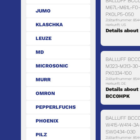
BALLUFF BCC
M67L-M61L-F0
JUMO
PX0LP5-050
Zolltarifnummer: 854
KLASCHKA
Herkunft: US
Details about
LEUZE
MD
BALLUFF BCC
MICROSONIC
M323-M313-30
PX0334-100
MURR
Zolltarifnummer: 854
Herkunft: DE
Details about 
OMRON
BCC0HPK
PEPPERLFUCHS
BALLUFF BCC
PHOENIX
W415-W414-3A
SW0434-030
PILZ
Zolltarifnummer: 854