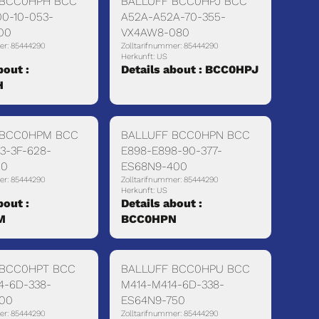
 BCC0HPH BCC
BALLUFF BCC0HPJ BCC
0-10-053-
A52A-A52A-70-355-
00
VX4AW8-080
er: 85444290
Zolltarifnummer: 85444290
Herkunft: US
bout :
Details about : BCC0HPJ
H
 BCC0HPM BCC
BALLUFF BCC0HPN BCC
3-3F-628-
E898-E898-90-377-
00
ES68N9-400
er: 85444290
Zolltarifnummer: 85444290
Herkunft: US
bout :
Details about :
M
BCC0HPN
 BCC0HPT BCC
BALLUFF BCC0HPU BCC
4-6D-338-
M414-M414-6D-338-
700
ES64N9-750
er: 85444290
Zolltarifnummer: 85444290