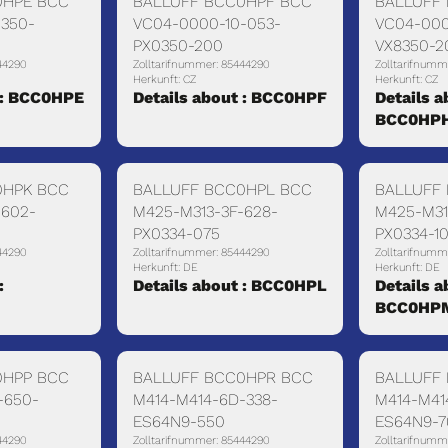
0HPE BCC
BALLUFF BCC0HPF BCC
BALLUFF
-350-
VC04-0000-10-053-
VC04-000
PX0350-200
VX8350-2
44290
Zolltarifnummer: 85444290
Zolltarifnumm
Herkunft: CZ
Herkunft: CZ
 : BCC0HPE
Details about : BCC0HPF
Details a
BCC0HP
0HPK BCC
BALLUFF BCC0HPL BCC
BALLUFF
-602-
M425-M313-3F-628-
M425-M31
PX0334-075
PX0334-1
44290
Zolltarifnummer: 85444290
Zolltarifnumm
Herkunft: DE
Herkunft: DE
:
Details about : BCC0HPL
Details a
BCC0HP
0HPP BCC
BALLUFF BCC0HPR BCC
BALLUFF
-650-
M414-M414-6D-338-
M414-M41
ES64N9-550
ES64N9-
44290
Zolltarifnummer: 85444290
Zolltarifnumm