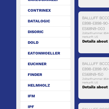
CONTRINEX
BALLUFF BCC
DATALOGIC
E898-E898-90-
ES68N9-003
DISORIC
Zolltarifnummer: 854
Herkunft: US
Details about
DOLD
EATONMOELLER
BALLUFF BCC
EUCHNER
E898-E898-90-
ES68N9-150
FINDER
Zolltarifnummer: 854
Herkunft: US
HELMHOLZ
Details about
IFM
IPF