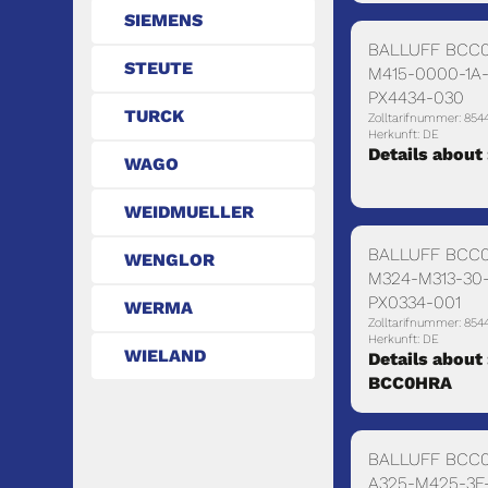
SIEMENS
BALLUFF BCC
STEUTE
M415-0000-1A
PX4434-030
TURCK
Zolltarifnummer: 854
Herkunft: DE
Details about
WAGO
WEIDMUELLER
BALLUFF BCC
WENGLOR
M324-M313-30
PX0334-001
WERMA
Zolltarifnummer: 854
Herkunft: DE
WIELAND
Details about 
BCC0HRA
BALLUFF BCC
A325-M425-3E