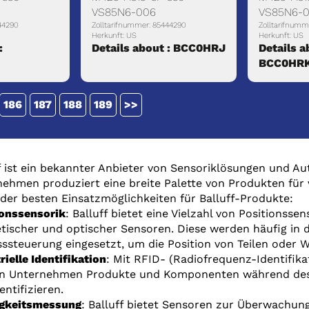
VS85N6-006
VS85N6-0
44290
Zolltarifnummer: 85444290
Zolltarifnumm
Herkunft: US
Herkunft: US
:
Details about : BCC0HRJ
Details a
BCC0HR
186
187
188
189
>>
f ist ein bekannter Anbieter von Sensoriklösungen und 
ehmen produziert eine breite Palette von Produkten für 
 der besten Einsatzmöglichkeiten für Balluff-Produkte:
ionssensorik
: Balluff bietet eine Vielzahl von Positionssen
ischer und optischer Sensoren. Diese werden häufig in
ssteuerung eingesetzt, um die Position von Teilen oder
rielle Identifikation
: Mit RFID- (Radiofrequenz-Identifik
n Unternehmen Produkte und Komponenten während des 
entifizieren.
igkeitsmessung
: Balluff bietet Sensoren zur Überwachung