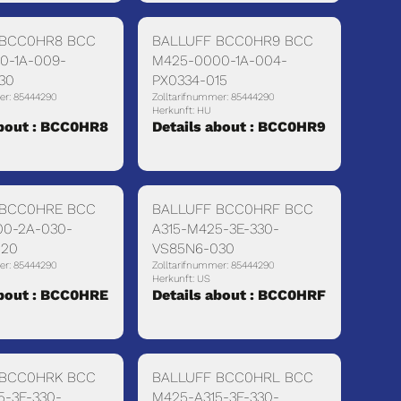
 BCC0HR8 BCC
BALLUFF BCC0HR9 BCC
0-1A-009-
M425-0000-1A-004-
30
PX0334-015
er: 85444290
Zolltarifnummer: 85444290
Herkunft: HU
about : BCC0HR8
Details about : BCC0HR9
 BCC0HRE BCC
BALLUFF BCC0HRF BCC
0-2A-030-
A315-M425-3E-330-
020
VS85N6-030
er: 85444290
Zolltarifnummer: 85444290
Herkunft: US
about : BCC0HRE
Details about : BCC0HRF
 BCC0HRK BCC
BALLUFF BCC0HRL BCC
5-3F-330-
M425-A315-3F-330-