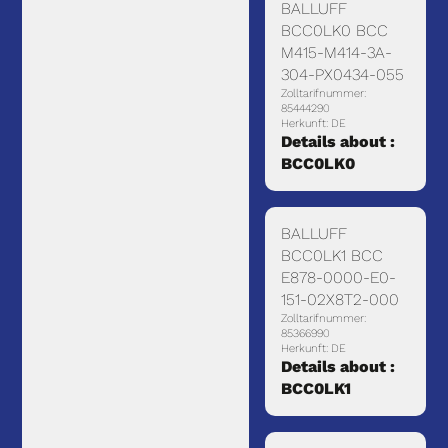
BALLUFF
BCC0LK0 BCC
M415-M414-3A-
304-PX0434-055
Zolltarifnummer:
85444290
Herkunft: DE
Details about :
BCC0LK0
BALLUFF
BCC0LK1 BCC
E878-0000-E0-
151-02X8T2-000
Zolltarifnummer:
85366990
Herkunft: DE
Details about :
BCC0LK1