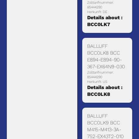
Zolltarifnummer:
85444290
Herkunft: DE
Details about :
BCC0LK7
BALLUFF
BCC0LK8 BCC
E894-E894-90-
367-EX64N9-030
Zolltarifnummer:
85444290
Herkunft: US
Details about :
BCC0LK8
BALLUFF
BCC0LK9 BCC
M415-M413-3A-
752-EX43T2-010