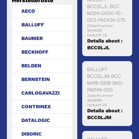
Herstellerliste
BCC0LJL BCC
AECO
M324-0000-10-
003-PX0434-075
BALLUFF
Zolltarifnummer:
85444290
Herkunft: CN
BAUMER
Details about :
BCC0LJL
BECKHOFF
BELDEN
BALLUFF
BCC0LJM BCC
BERNSTEIN
M418-E818-BX0-
RM149-000
CARLOGAVAZZI
Zolltarifnummer:
85366990
Herkunft: DE
CONTRINEX
Details about :
BCC0LJM
DATALOGIC
DISORIC