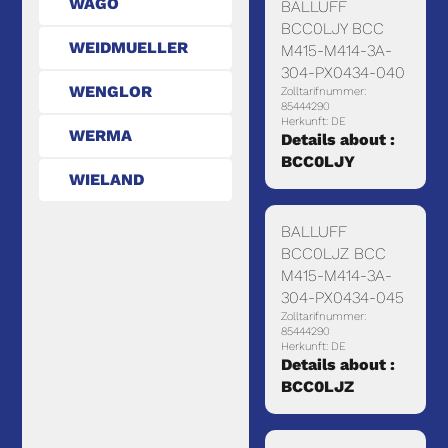
WAGO
BALLUFF
BCC0LJY BCC
WEIDMUELLER
M415-M414-3A-
304-PX0434-040
WENGLOR
Zolltarifnummer:
85444290
Herkunft: DE
WERMA
Details about :
BCC0LJY
WIELAND
BALLUFF
BCC0LJZ BCC
M415-M414-3A-
304-PX0434-045
Zolltarifnummer:
85444290
Herkunft: DE
Details about :
BCC0LJZ