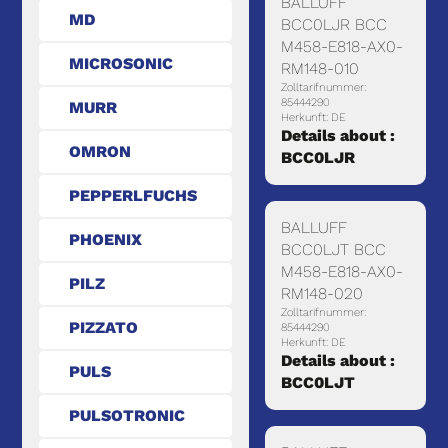
BALLUFF
MD
BCC0LJR BCC
M458-E818-AX0-
MICROSONIC
RM148-010
Zolltarifnummer:
85444290
MURR
Herkunft: DE
Details about :
OMRON
BCC0LJR
PEPPERLFUCHS
BALLUFF
PHOENIX
BCC0LJT BCC
M458-E818-AX0-
PILZ
RM148-020
Zolltarifnummer:
PIZZATO
85444290
Herkunft: DE
Details about :
PULS
BCC0LJT
PULSOTRONIC