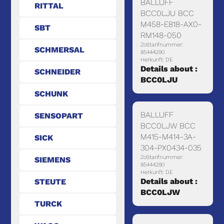
BALLUFF
RITTAL
BCC0LJU BCC
M458-E818-AX0-
SBT
RM148-050
Zolltarifnummer:
SCHMERSAL
85444290
Herkunft: DE
Details about :
SCHNEIDER
BCC0LJU
SCHUNK
BALLUFF
SENSOPART
BCC0LJW BCC
M415-M414-3A-
SICK
304-PX0434-035
Zolltarifnummer:
SIEMENS
85444290
Herkunft: DE
Details about :
STEUTE
BCC0LJW
TURCK