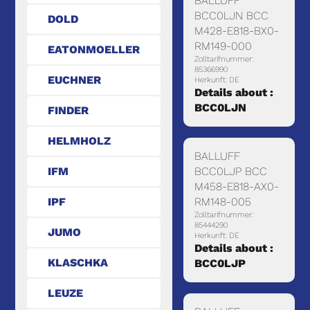
BALLUFF
BCC0LJN BCC
DOLD
M428-E818-BX0-
RM149-000
EATONMOELLER
Zolltarifnummer:
85366990
EUCHNER
Herkunft: DE
Details about :
BCC0LJN
FINDER
HELMHOLZ
BALLUFF
IFM
BCC0LJP BCC
M458-E818-AX0-
IPF
RM148-005
Zolltarifnummer:
85444290
JUMO
Herkunft: DE
Details about :
KLASCHKA
BCC0LJP
LEUZE