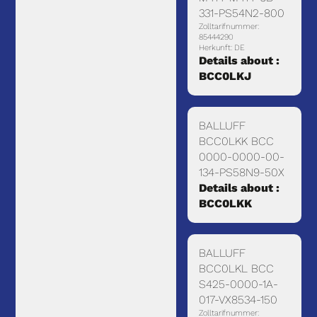
331-PS54N2-800
Zolltarifnummer:
85444290
Herkunft: DE
Details about :
BCC0LKJ
BALLUFF
BCC0LKK BCC
0000-0000-00-
134-PS58N9-50X
Details about :
BCC0LKK
BALLUFF
BCC0LKL BCC
S425-0000-1A-
017-VX8534-150
Zolltarifnummer: