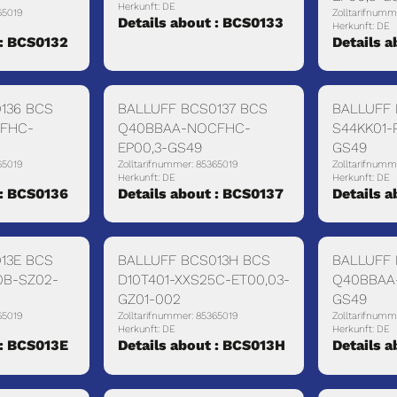
Herkunft: DE
65019
Zolltarifnumm
Details about : BCS0133
Herkunft: DE
 : BCS0132
Details 
136 BCS
BALLUFF BCS0137 BCS
BALLUFF 
FHC-
Q40BBAA-NOCFHC-
S44KK01-
EP00,3-GS49
GS49
65019
Zolltarifnummer: 85365019
Zolltarifnumm
Herkunft: DE
Herkunft: DE
 : BCS0136
Details about : BCS0137
Details 
13E BCS
BALLUFF BCS013H BCS
BALLUFF 
0B-SZ02-
D10T401-XXS25C-ET00,03-
Q40BBAA-
GZ01-002
GS49
65019
Zolltarifnummer: 85365019
Zolltarifnumm
Herkunft: DE
Herkunft: DE
 : BCS013E
Details about : BCS013H
Details 