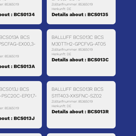
er: 85365019
Zolltarifnummer: 85365019
Herkunft: DE
about : BCS0134
Details about : BCS0135
BCS013A BCS
BALLUFF BCS013C BCS
PSCFAG-EX00,3-
M30TTH2-GPCFVG-AT05
Zolltarifnummer: 85365019
Herkunft: DE
er: 85365019
Details about : BCS013C
about : BCS013A
BCS013J BCS
BALLUFF BCS013R BCS
PSC20C-EP01,7-
S11T403-XXSFNC-SZ02
Zolltarifnummer: 85365019
Herkunft: DE
er: 85365019
Details about : BCS013R
about : BCS013J