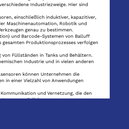
verschiedene Industriezweige. Hier sind
soren, einschließlich induktiver, kapazitiver,
 der Maschinenautomation, Robotik und
 Werkzeugen genau zu bestimmen.
ation) und Barcode-Systemen von Balluff
gesamten Produktionsprozesses verfolgen
 von Füllständen in Tanks und Behältern.
chemischen Industrie und in vielen anderen
allsensoren können Unternehmen die
n in einer Vielzahl von Anwendungen
lle Kommunikation und Vernetzung, die den
ystemen ermöglichen.
ssvariablen wie Temperatur, Druck und
schalter, die dazu beitragen, Maschinen und
inimieren.