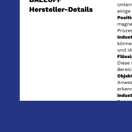
Untern
Hersteller-Details
einige
Posit
magnet
Prozes
Indust
könne
und id
Flüss
Diese 
Bereic
Objek
Anwese
erken
Indust
Daten
Proze
Durchf
Masch
Anlage