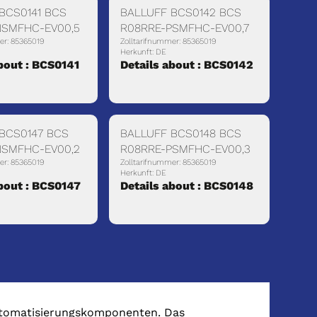
BCS0141 BCS
BALLUFF BCS0142 BCS
NSMFHC-EV00,5
R08RRE-PSMFHC-EV00,7
er: 85365019
Zolltarifnummer: 85365019
Herkunft: DE
bout : BCS0141
Details about : BCS0142
BCS0147 BCS
BALLUFF BCS0148 BCS
NSMFHC-EV00,2
R08RRE-PSMFHC-EV00,3
er: 85365019
Zolltarifnummer: 85365019
Herkunft: DE
about : BCS0147
Details about : BCS0148
Automatisierungskomponenten. Das