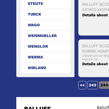
STEUTE
BALLUFF BCS0
S11T402-XXSF
TURCK
Details about
WAGO
WEIDMUELLER
BALLUFF BCS0
WENGLOR
R08RRE-NSMF
Zolltarifnummer: 853
WERMA
Herkunft: DE
Details about
WIELAND
<<
243
244
Balluf
BALLUFF