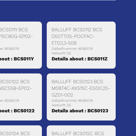
BCS011Y BCS
BALLUFF BCS011Z BCS
PSC80G-EP02-
D50TT05-POCFAC-
ET03,3-508
er: 85365019
Zolltarifnummer: 85365019
Herkunft: DE
bout : BCS011Y
Details about : BCS011Z
BCS0122 BCS
BALLUFF BCS0123 BCS
NSC55B-EP02-
M08T4C-XXS15C-ES00,25-
GZ01-002
er: 85365019
Zolltarifnummer: 85365019
Herkunft: DE
about : BCS0122
Details about : BCS0123
BCS012A BCS
BALLUFF BCS012C BCS