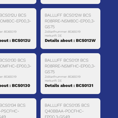
 BCS012U BCS
BALLUFF BCS012W BCS
POM80C-EP00,3-
R08RRE-NSM80C-EP00,3-
GS75
er: 85365019
Zolltarifnummer: 85365019
Herkunft: DE
about : BCS012U
Details about : BCS012W
BCS0130 BCS
BALLUFF BCS0131 BCS
POMFHC-EP00,3-
R08RRE-NSMFHC-EP00,3-
GS75
er: 85365019
Zolltarifnummer: 85365019
Herkunft: DE
about : BCS0130
Details about : BCS0131
BCS0134 BCS
BALLUFF BCS0135 BCS
-PSCFHC-
Q40BBAA-POCFHC-
S49
EP00,3-GS49