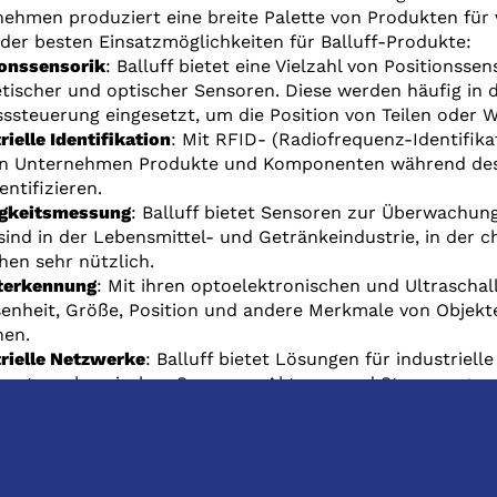
ehmen produziert eine breite Palette von Produkten für 
 der besten Einsatzmöglichkeiten für Balluff-Produkte:
ionssensorik
: Balluff bietet eine Vielzahl von Positionssen
ischer und optischer Sensoren. Diese werden häufig in
ssteuerung eingesetzt, um die Position von Teilen oder
rielle Identifikation
: Mit RFID- (Radiofrequenz-Identifik
n Unternehmen Produkte und Komponenten während des 
entifizieren.
igkeitsmessung
: Balluff bietet Sensoren zur Überwachung
sind in der Lebensmittel- und Getränkeindustrie, in der 
hen sehr nützlich.
terkennung
: Mit ihren optoelektronischen und Ultrasch
nheit, Größe, Position und andere Merkmale von Objekte
nen.
rielle Netzwerke
: Balluff bietet Lösungen für industrie
austausch zwischen Sensoren, Aktoren und Steuerungss
sssensorik
: Diese Sensoren werden eingesetzt, um Proze
luss in industriellen Anwendungen zu überwachen.
inensicherheit
: Balluff bietet Sicherheitssensoren und -
n sicherer zu betreiben und das Risiko von Unfällen zu m