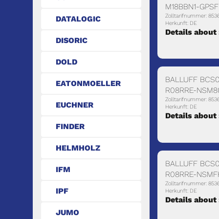
M18BBN1-GPSF
Zolltarifnummer: 853
DATALOGIC
Herkunft: DE
Details about
DISORIC
DOLD
BALLUFF BCS0
EATONMOELLER
R08RRE-NSM8
Zolltarifnummer: 853
EUCHNER
Herkunft: DE
Details about
FINDER
HELMHOLZ
BALLUFF BCS0
IFM
R08RRE-NSMF
Zolltarifnummer: 853
IPF
Herkunft: DE
Details about
JUMO