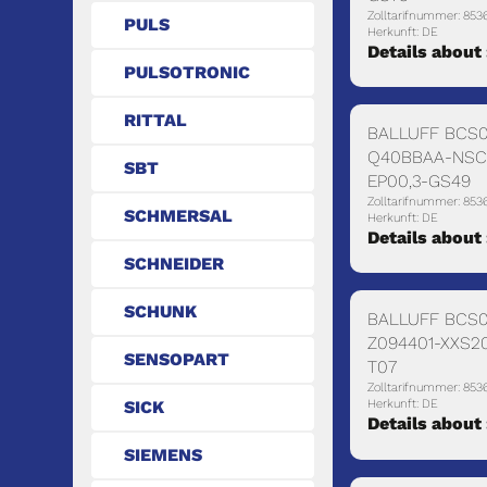
Zolltarifnummer: 853
PULS
Herkunft: DE
Details about
PULSOTRONIC
RITTAL
BALLUFF BCS0
Q40BBAA-NSC
SBT
EP00,3-GS49
Zolltarifnummer: 853
SCHMERSAL
Herkunft: DE
Details about
SCHNEIDER
SCHUNK
BALLUFF BCS0
Z094401-XXS2
SENSOPART
T07
Zolltarifnummer: 853
SICK
Herkunft: DE
Details about
SIEMENS