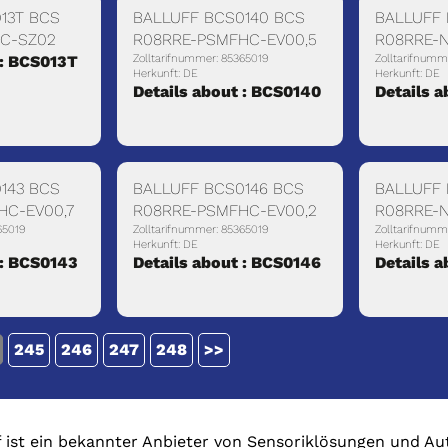
13T BCS
BALLUFF BCS0140 BCS
BALLUFF 
NC-SZ02
R08RRE-PSMFHC-EV00,5
R08RRE-
 : BCS013T
Zolltarifnummer: 85365019
Zolltarifnumm
Herkunft: DE
Herkunft: DE
Details about : BCS0140
Details a
143 BCS
BALLUFF BCS0146 BCS
BALLUFF 
HC-EV00,7
R08RRE-PSMFHC-EV00,2
R08RRE-
65019
Zolltarifnummer: 85365019
Zolltarifnumm
Herkunft: DE
Herkunft: DE
 : BCS0143
Details about : BCS0146
Details 
245
246
247
248
>>
f ist ein bekannter Anbieter von Sensoriklösungen und 