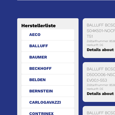
BALLUFF BCS0
Herstellerliste
S04K501-NOC
AECO
T51
Zolltarifnummer: 853
BALLUFF
Herkunft: DE
Details about
BAUMER
BECKHOFF
BALLUFF BCS0
D50OO06-NSC
BELDEN
EV00,1-553
Zolltarifnummer: 853
Herkunft: DE
BERNSTEIN
Details about
CARLOGAVAZZI
BALLUFF BCS0
CONTRINEX