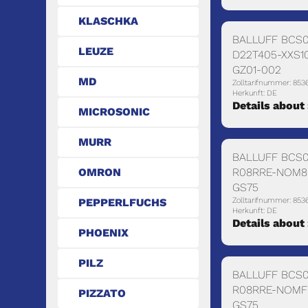
KLASCHKA
BALLUFF BCS0
LEUZE
D22T405-XXS10
GZ01-002
MD
Zolltarifnummer: 853
Herkunft: DE
Details about
MICROSONIC
MURR
BALLUFF BCS0
R08RRE-NOM8
OMRON
GS75
Zolltarifnummer: 853
PEPPERLFUCHS
Herkunft: DE
Details about
PHOENIX
PILZ
BALLUFF BCS0
R08RRE-NOMF
PIZZATO
GS75