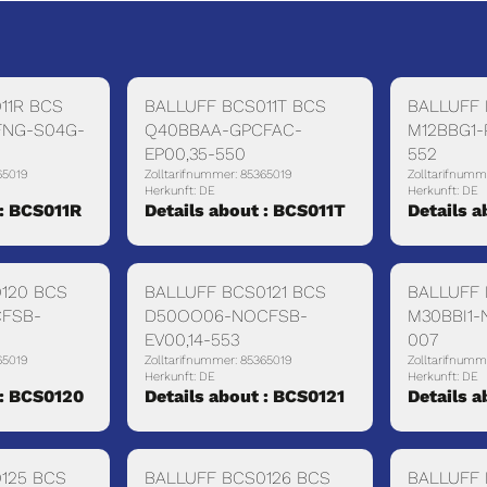
11R BCS
BALLUFF BCS011T BCS
BALLUFF 
FNG-S04G-
Q40BBAA-GPCFAC-
M12BBG1-
EP00,35-550
552
65019
Zolltarifnummer: 85365019
Zolltarifnumm
Herkunft: DE
Herkunft: DE
 : BCS011R
Details about : BCS011T
Details a
120 BCS
BALLUFF BCS0121 BCS
BALLUFF 
FSB-
D50OO06-NOCFSB-
M30BBI1-
EV00,14-553
007
65019
Zolltarifnummer: 85365019
Zolltarifnumm
Herkunft: DE
Herkunft: DE
 : BCS0120
Details about : BCS0121
Details 
125 BCS
BALLUFF BCS0126 BCS
BALLUFF 