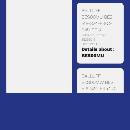
BALLUFF
BES00MU BES
516-324-E3-C-
S49-00,3
Zolltarifnummer:
85365019
Herkunft: HU
Details about :
BES00MU
BALLUFF
BES00MW BES
516-324-E4-C-01
Induktiver Sensor
Zolltarifnummer:
85365019
Herkunft: CN
Details about :
BES00MW