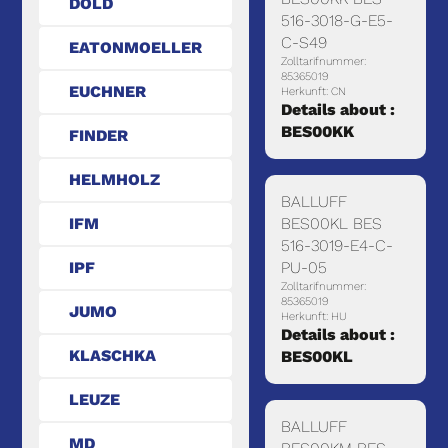
DOLD
516-3018-G-E5-
C-S49
EATONMOELLER
Zolltarifnummer:
85365019
EUCHNER
Herkunft: CN
Details about :
BES00KK
FINDER
HELMHOLZ
BALLUFF
IFM
BES00KL BES
516-3019-E4-C-
IPF
PU-05
Zolltarifnummer:
85365019
JUMO
Herkunft: HU
Details about :
KLASCHKA
BES00KL
LEUZE
BALLUFF
MD