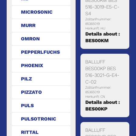
BES00KM BES
516-3019-E5-C-
MICROSONIC
S4
Zolltarifnummer:
85365019
MURR
Herkunft: HU
Details about :
OMRON
BES00KM
PEPPERLFUCHS
BALLUFF
PHOENIX
BES00KP BES
516-3021-G-E4-
PILZ
C-02
Zolltarifnummer:
PIZZATO
85365019
Herkunft: CN
Details about :
PULS
BES00KP
PULSOTRONIC
BALLUFF
RITTAL