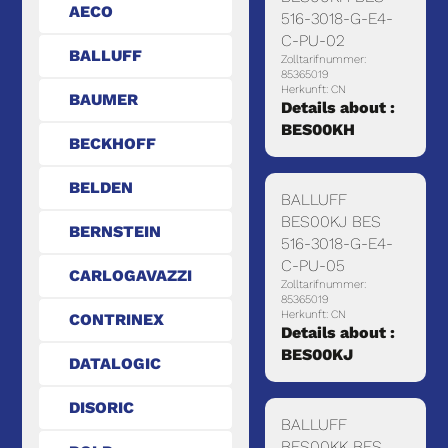
AECO
516-3018-G-E4-
C-PU-02
BALLUFF
Zolltarifnummer:
85365019
Herkunft: CN
BAUMER
Details about :
BES00KH
BECKHOFF
BELDEN
BALLUFF
BES00KJ BES
BERNSTEIN
516-3018-G-E4-
C-PU-05
CARLOGAVAZZI
Zolltarifnummer:
85365019
Herkunft: CN
CONTRINEX
Details about :
BES00KJ
DATALOGIC
DISORIC
BALLUFF
BES00KK BES