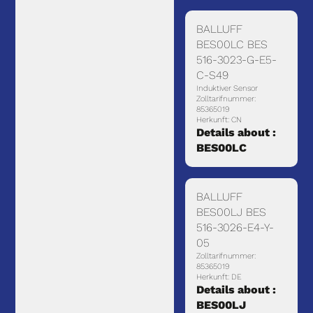
BALLUFF
BES00LC BES
516-3023-G-E5-
C-S49
Induktiver Sensor
Zolltarifnummer:
85365019
Herkunft: CN
Details about :
BES00LC
BALLUFF
BES00LJ BES
516-3026-E4-Y-
05
Zolltarifnummer:
85365019
Herkunft: DE
Details about :
BES00LJ