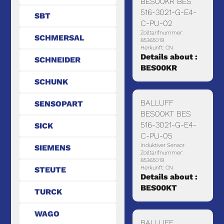
BES00KR BES
516-3021-G-E4-
SBT
C-PU-02
Zolltarifnummer:
SCHMERSAL
85365019
Herkunft: CN
Details about :
SCHNEIDER
BES00KR
SCHUNK
BALLUFF
SENSOPART
BES00KT BES
516-3021-G-E4-
SICK
C-PU-05
Induktiver Sensor
SIEMENS
Zolltarifnummer:
85365019
Herkunft: CN
STEUTE
Details about :
BES00KT
TURCK
WAGO
BALLUFF