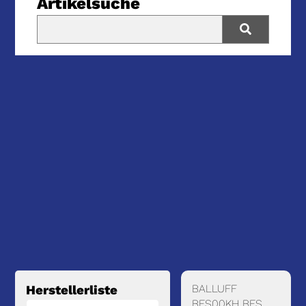
Artikelsuche
BALLUFF
Herstellerliste
BES00KH BES