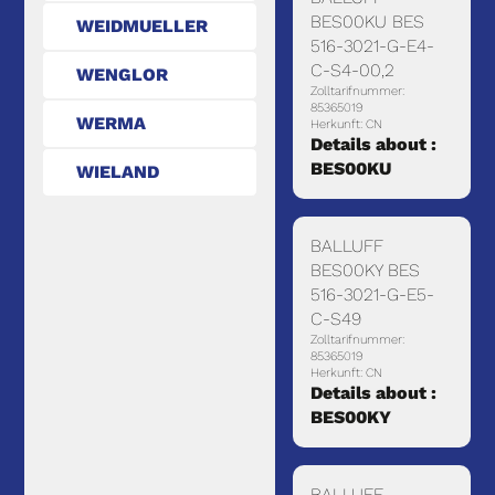
BES00KU BES
WEIDMUELLER
516-3021-G-E4-
C-S4-00,2
WENGLOR
Zolltarifnummer:
85365019
WERMA
Herkunft: CN
Details about :
BES00KU
WIELAND
BALLUFF
BES00KY BES
516-3021-G-E5-
C-S49
Zolltarifnummer:
85365019
Herkunft: CN
Details about :
BES00KY
BALLUFF