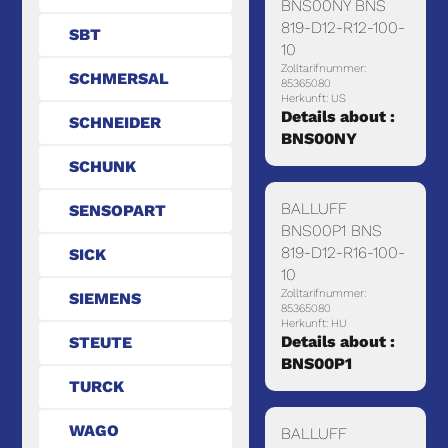
BNS00NY BNS
819-D12-R12-100-
SBT
10
Zolltarifnummer:
SCHMERSAL
85365080
Herkunft: US
Details about :
SCHNEIDER
BNS00NY
SCHUNK
BALLUFF
SENSOPART
BNS00P1 BNS
819-D12-R16-100-
SICK
10
Zolltarifnummer:
SIEMENS
85365080
Herkunft: HU
Details about :
STEUTE
BNS00P1
TURCK
WAGO
BALLUFF