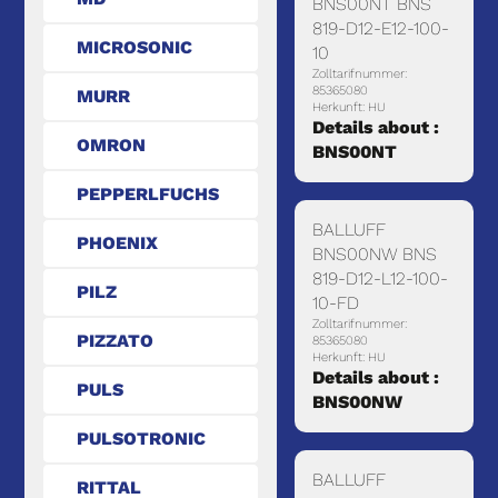
BNS00NT BNS
819-D12-E12-100-
MICROSONIC
10
Zolltarifnummer:
85365080
MURR
Herkunft: HU
Details about :
OMRON
BNS00NT
PEPPERLFUCHS
BALLUFF
PHOENIX
BNS00NW BNS
819-D12-L12-100-
PILZ
10-FD
Zolltarifnummer:
PIZZATO
85365080
Herkunft: HU
Details about :
PULS
BNS00NW
PULSOTRONIC
BALLUFF
RITTAL