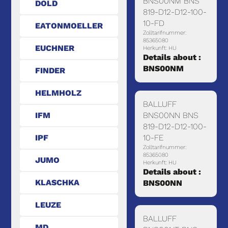
BNS00NM BNS
DOLD
819-D12-D12-100-
10-FD
EATONMOELLER
Zolltarifnummer:
85365080
EUCHNER
Herkunft: HU
Details about :
BNS00NM
FINDER
HELMHOLZ
BALLUFF
IFM
BNS00NN BNS
819-D12-D12-100-
IPF
10-FE
Zolltarifnummer:
85365080
JUMO
Herkunft: HU
Details about :
KLASCHKA
BNS00NN
LEUZE
BALLUFF
MD