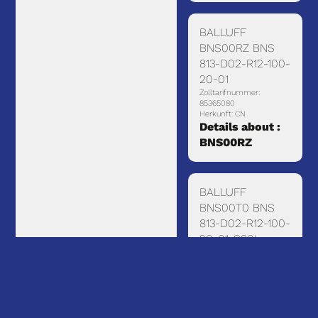
BALLUFF
BNS00RZ BNS
813-D02-R12-100-
20-01
Zolltarifnummer:
85365080
Herkunft: CN
Details about :
BNS00RZ
BALLUFF
BNS00T0 BNS
813-D02-R12-100-
20-01-S80L
Zolltarifnummer:
85365080
Herkunft: HU
Details about :
BNS00T0