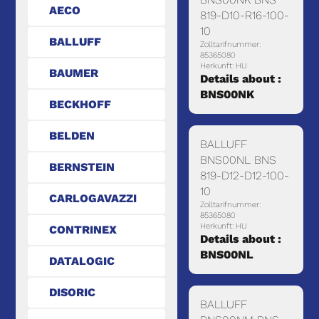
AECO
819-D10-R16-100-
10
BALLUFF
Zolltarifnummer:
85365080
Herkunft: HU
BAUMER
Details about :
BNS00NK
BECKHOFF
BELDEN
BALLUFF
BNS00NL BNS
BERNSTEIN
819-D12-D12-100-
10
CARLOGAVAZZI
Zolltarifnummer:
85365080
Herkunft: HU
CONTRINEX
Details about :
BNS00NL
DATALOGIC
DISORIC
BALLUFF