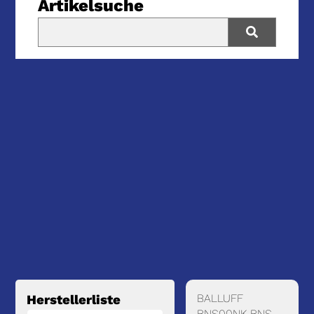
Artikelsuche
BALLUFF
Herstellerliste
BNS00NK BNS