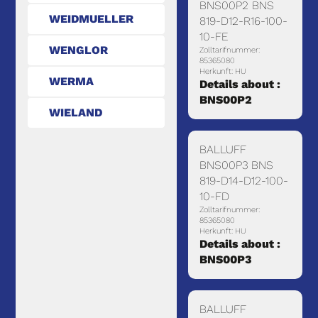
BNS00P2 BNS
WEIDMUELLER
819-D12-R16-100-
10-FE
WENGLOR
Zolltarifnummer:
85365080
Herkunft: HU
WERMA
Details about :
BNS00P2
WIELAND
BALLUFF
BNS00P3 BNS
819-D14-D12-100-
10-FD
Zolltarifnummer:
85365080
Herkunft: HU
Details about :
BNS00P3
BALLUFF