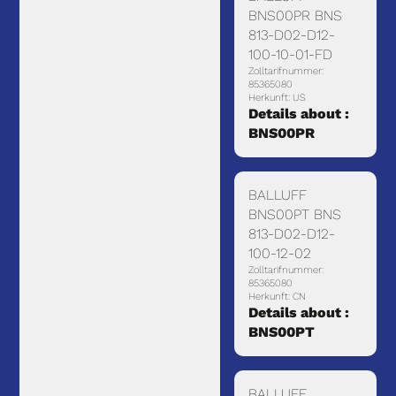
BNS00PR BNS
813-D02-D12-
100-10-01-FD
Zolltarifnummer:
85365080
Herkunft: US
Details about :
BNS00PR
BALLUFF
BNS00PT BNS
813-D02-D12-
100-12-02
Zolltarifnummer:
85365080
Herkunft: CN
Details about :
BNS00PT
BALLUFF