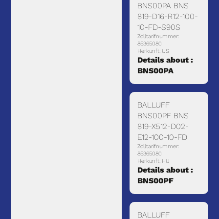
BNS00PA BNS
819-D16-R12-100-
10-FD-S90S
Zolltarifnummer:
85365080
Herkunft: US
Details about :
BNS00PA
BALLUFF
BNS00PF BNS
819-X512-D02-
E12-100-10-FD
Zolltarifnummer:
85365080
Herkunft: HU
Details about :
BNS00PF
BALLUFF