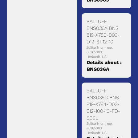
BALLUFF
BNS036A BNS
819-X780-B03-
D12-61-12-10
Zolltarifnummer:
85365080
Herkunft: US
Details about :
BNS036A
BALLUFF
BNS036C BNS
819-X784-D03-
E12-100-10-FD-
S90L
Zolltarifnummer:
85365080
Herkunft: US