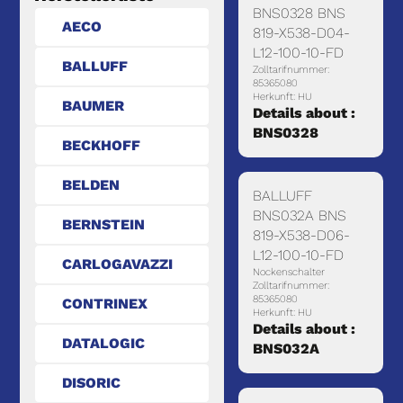
BNS0328 BNS
AECO
819-X538-D04-
L12-100-10-FD
BALLUFF
Zolltarifnummer:
85365080
Herkunft: HU
BAUMER
Details about :
BNS0328
BECKHOFF
BELDEN
BALLUFF
BNS032A BNS
BERNSTEIN
819-X538-D06-
L12-100-10-FD
CARLOGAVAZZI
Nockenschalter
Zolltarifnummer:
85365080
CONTRINEX
Herkunft: HU
Details about :
DATALOGIC
BNS032A
DISORIC