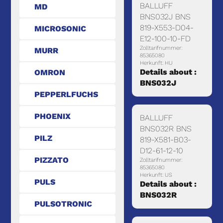
BALLUFF
MD
BNS032J BNS
819-X553-D04-
MICROSONIC
E12-100-10-FD
Zolltarifnummer:
MURR
85365080
Herkunft: HU
Details about :
OMRON
BNS032J
PEPPERLFUCHS
PHOENIX
BALLUFF
BNS032R BNS
PILZ
819-X581-B03-
D12-61-12-10
PIZZATO
Zolltarifnummer:
85365080
Herkunft: US
PULS
Details about :
BNS032R
PULSOTRONIC