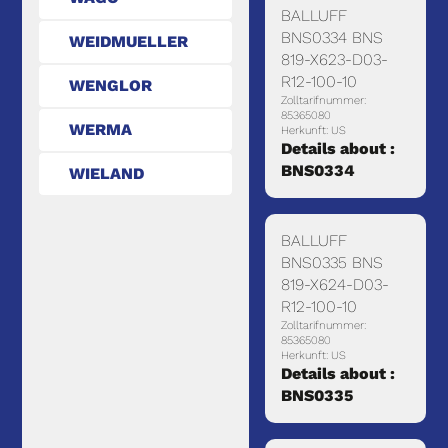
BALLUFF
BNS0334 BNS
WEIDMUELLER
819-X623-D03-
R12-100-10
WENGLOR
Zolltarifnummer:
85365080
WERMA
Herkunft: US
Details about :
BNS0334
WIELAND
BALLUFF
BNS0335 BNS
819-X624-D03-
R12-100-10
Zolltarifnummer:
85365080
Herkunft: US
Details about :
BNS0335