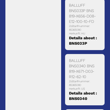
BALLUFF
BNS033P BNS
819-X656-D08-
E12-100-10-FD
Zolltarifnummer:
85365080
Herkunft: HU
Details about :
BNS033P
BALLUFF
BNS0340 BNS
819-X671-D03-
R12-62-10
Zolltarifnummer:
85365080
Herkunft: US
Details about :
BNS0340