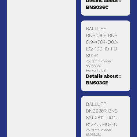
Details about :
BNS036C
BALLUFF
BNS036E BNS
819-X784-D03-
E12-100-10-FD-
S90R
Zolltarifnummer:
85365080
Herkunft: US
Details about :
BNS036E
BALLUFF
BNS036R BNS
819-X812-D04-
R12-100-10-FD
Zolltarifnummer:
85365080