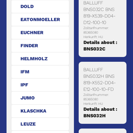
BALLUFF
DOLD
BNS032C BNS
819-X539-D04-
EATONMOELLER
D12-100-10
Zolltarifnummer:
EUCHNER
85365080
Herkunft: HU
Details about :
FINDER
BNS032C
HELMHOLZ
BALLUFF
IFM
BNS032H BNS
819-X552-D04-
IPF
E12-100-10-FD
Zolltarifnummer:
JUMO
85365080
Herkunft: HU
Details about :
KLASCHKA
BNS032H
LEUZE