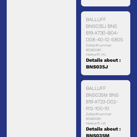
BALLUFF
BNS035J BNS
819-X730-B04-
D08-40-12-S80S
Zolltarifnummer:
85365080
Herkunft: HU
Details about :
BNS035J
BALLUFF
BNS035M BNS
819-X733-D02-
R12-100-10
Zolltarifnummer:
85365080
Herkunft: US
Details about :
BNS035M