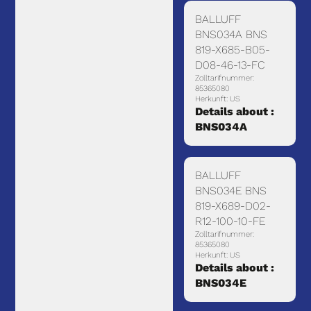
BALLUFF
BNS034A BNS
819-X685-B05-
D08-46-13-FC
Zolltarifnummer:
85365080
Herkunft: US
Details about :
BNS034A
BALLUFF
BNS034E BNS
819-X689-D02-
R12-100-10-FE
Zolltarifnummer:
85365080
Herkunft: US
Details about :
BNS034E