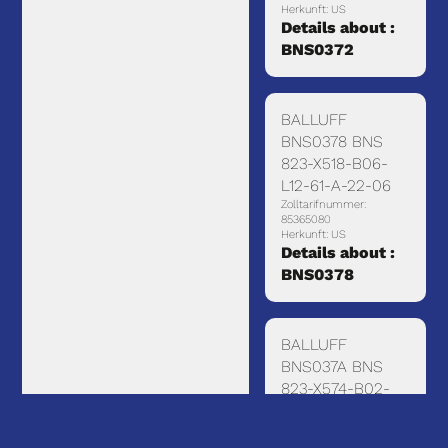
Herkunft: US
Details about :
BNS0372
BALLUFF
BNS0378 BNS
823-X518-B06-
L12-61-A-22-06
Zolltarifnummer:
85365080
Herkunft: US
Details about :
BNS0378
BALLUFF
BNS037A BNS
823-X574-B02-
L12-61-A-22-02
Zolltarifnummer:
85365080