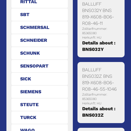
RITTAL
BALLUFF
BNS032Y BNS
SBT
819-X608-B06-
R08-46-11
SCHMERSAL
Zolltarifnummer:
85365080
Herkunft: HU
SCHNEIDER
Details about :
BNS032Y
SCHUNK
SENSOPART
BALLUFF
BNS032Z BNS
SICK
819-X608-B06-
R08-46-55-1046
SIEMENS
Zolltarifnummer:
85365080
Herkunft: HU
STEUTE
Details about :
BNS032Z
TURCK
WAGO