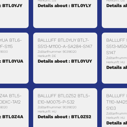
Herkunft: US
Herkunft: US
 : BTL0YJY
Details about : BTL0YLY
Details 
YUA BTL6-
BALLUFF BTL0YUY BTL7-
BALLUFF 
F-S115
S513-M1100-A-SA284-S147
S513-M50
319000
Zolltarifnummer: 90318020
S147
Herkunft: DE
Zolltarifnumm
 : BTL0YUA
Details about : BTL0YUY
Herkunft: HU
Details 
Z4A BTL5-
BALLUFF BTL0Z52 BTL5-
BALLUFF 
DEXC-TA12
E10-M0075-P-S32
T110-M42
18020
Zolltarifnummer: 90318020
S103
Herkunft: HU
Zolltarifnumm
 : BTL0Z4A
Details about : BTL0Z52
Herkunft: HU
Details 