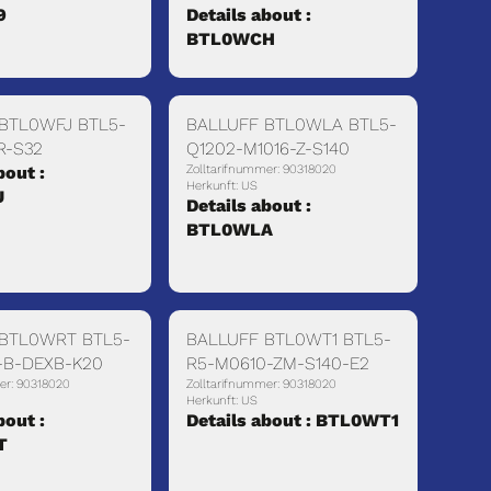
9
Details about :
BTL0WCH
BTL0WFJ BTL5-
BALLUFF BTL0WLA BTL5-
R-S32
Q1202-M1016-Z-S140
bout :
Zolltarifnummer: 90318020
Herkunft: US
J
Details about :
BTL0WLA
 BTL0WRT BTL5-
BALLUFF BTL0WT1 BTL5-
-B-DEXB-K20
R5-M0610-ZM-S140-E2
er: 90318020
Zolltarifnummer: 90318020
Herkunft: US
bout :
Details about : BTL0WT1
T