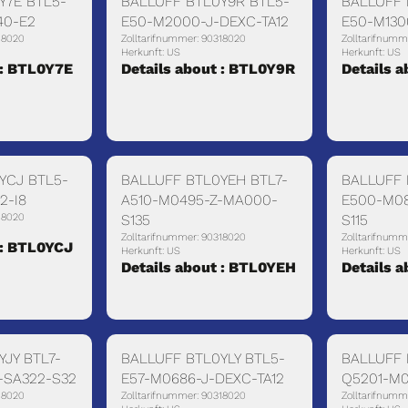
Y7E BTL5-
BALLUFF BTL0Y9R BTL5-
BALLUFF 
40-E2
E50-M2000-J-DEXC-TA12
E50-M130
18020
Zolltarifnummer: 90318020
Zolltarifnumm
Herkunft: US
Herkunft: US
 : BTL0Y7E
Details about : BTL0Y9R
Details 
YCJ BTL5-
BALLUFF BTL0YEH BTL7-
BALLUFF 
2-I8
A510-M0495-Z-MA000-
E500-M08
18020
S135
S115
Zolltarifnummer: 90318020
Zolltarifnumm
 : BTL0YCJ
Herkunft: US
Herkunft: US
Details about : BTL0YEH
Details 
JY BTL7-
BALLUFF BTL0YLY BTL5-
BALLUFF 
-SA322-S32
E57-M0686-J-DEXC-TA12
Q5201-M0
18020
Zolltarifnummer: 90318020
Zolltarifnumm