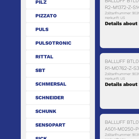
BALLUFF BTL0
PILZ
R2-M1372-Z-S1
Zolltarifnummer: 903
PIZZATO
Herkunft: US
Details about
PULS
PULSOTRONIC
RITTAL
BALLUFF BTL0
R1-M0762-Z-S3
SBT
Zolltarifnummer: 903
Herkunft: US
SCHMERSAL
Details about
SCHNEIDER
SCHUNK
BALLUFF BTL0Y
SENSOPART
A501-M0250-P
Zolltarifnummer: 903
SICK