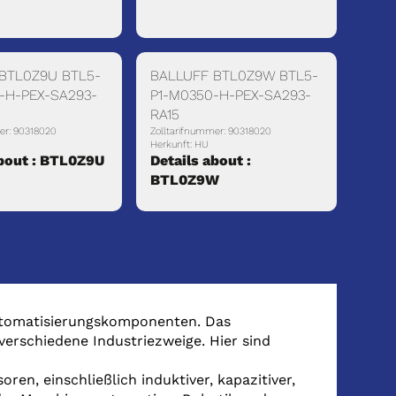
BTL0Z9U BTL5-
BALLUFF BTL0Z9W BTL5-
-H-PEX-SA293-
P1-M0350-H-PEX-SA293-
RA15
er: 90318020
Zolltarifnummer: 90318020
Herkunft: HU
about : BTL0Z9U
Details about :
BTL0Z9W
Automatisierungskomponenten. Das
verschiedene Industriezweige. Hier sind
soren, einschließlich induktiver, kapazitiver,