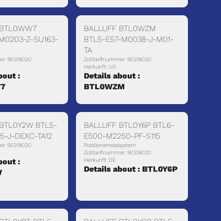
 BTL0WW7
BALLUFF BTL0WZM
M0203-Z-SU163-
BTL5-E57-M0038-J-M01-
TA
er: 90318020
Zolltarifnummer: 90318020
Herkunft: US
bout :
Details about :
7
BTL0WZM
BTL0Y2W BTL5-
BALLUFF BTL0Y6P BTL6-
5-J-DEXC-TA12
E500-M2250-PF-S115
er: 90318020
Positionsmesssystem
Zolltarifnummer: 90318020
bout :
Herkunft: DE
Details about : BTL0Y6P
W