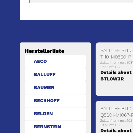
BALLUFF BTL0
Herstellerliste
T110-M0560-P-
AECO
Zolltarifnummer: 903
Herkunft: US
Details about 
BALLUFF
BTL0W3R
BAUMER
BECKHOFF
BALLUFF BTL0
BELDEN
Q5201-M1067-P
Zolltarifnummer: 903
Herkunft: US
BERNSTEIN
Details about 