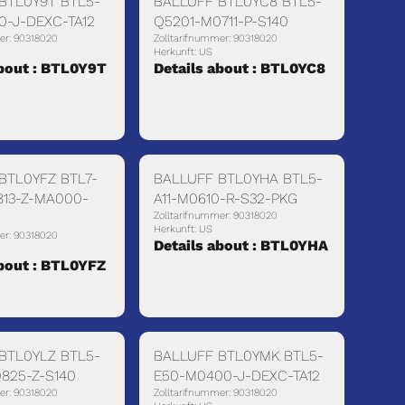
BTL0Y9T BTL5-
BALLUFF BTL0YC8 BTL5-
0-J-DEXC-TA12
Q5201-M0711-P-S140
er: 90318020
Zolltarifnummer: 90318020
Herkunft: US
about : BTL0Y9T
Details about : BTL0YC8
BTL0YFZ BTL7-
BALLUFF BTL0YHA BTL5-
13-Z-MA000-
A11-M0610-R-S32-PKG
Zolltarifnummer: 90318020
Herkunft: US
er: 90318020
Details about : BTL0YHA
about : BTL0YFZ
BTL0YLZ BTL5-
BALLUFF BTL0YMK BTL5-
825-Z-S140
E50-M0400-J-DEXC-TA12
er: 90318020
Zolltarifnummer: 90318020