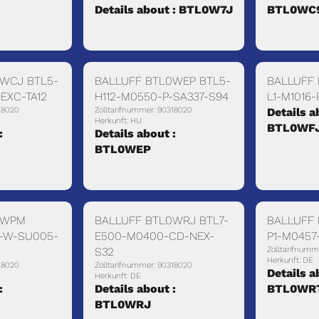
Details about : BTL0W7J
BTL0WC
WCJ BTL5-
BALLUFF BTL0WEP BTL5-
BALLUFF 
EXC-TA12
H112-M0550-P-SA337-S94
L1-M1016-
18020
Zolltarifnummer: 90318020
Details a
Herkunft: HU
BTL0WF
:
Details about :
BTL0WEP
0WPM
BALLUFF BTL0WRJ BTL7-
BALLUFF
0-W-SU005-
E500-M0400-CD-NEX-
P1-M0457
S32
Zolltarifnumm
Herkunft: DE
18020
Zolltarifnummer: 90318020
Details a
Herkunft: DE
:
Details about :
BTL0WR
BTL0WRJ