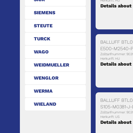
Herkunft: HU
Details about
SIEMENS
STEUTE
TURCK
BALLUFF BTL0
E500-M2540-P
WAGO
Zolltarifnummer: 90
Herkunft: HU
Details about
WEIDMUELLER
WENGLOR
WERMA
BALLUFF BTL0
WIELAND
S105-M0381-J-
Zolltarifnummer: 903
Herkunft: US
Details about