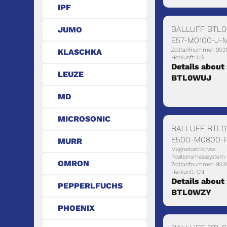
IPF
BALLUFF BTL0
JUMO
E57-M0100-J-M
Zolltarifnummer: 903
KLASCHKA
Herkunft: US
Details about 
LEUZE
BTL0WUJ
MD
MICROSONIC
BALLUFF BTL0
E500-M0800-P
MURR
Magnetostriktives
Positionsmesssystem 
OMRON
Zolltarifnummer: 903
Herkunft: CN
Details about 
PEPPERLFUCHS
BTL0WZY
PHOENIX