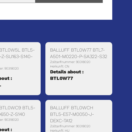
 BTL0W5L BTL5-
BALLUFF BTL0W77 BTL7-
-Z-SU163-S140-
A501-M0220-P-SA322-S32
Zolltarifnummer: 90318020
Herkunft: CN
er: 90318020
Details about :
bout :
BTL0W77
L
 BTL0WC9 BTL5-
BALLUFF BTL0WCH
650-Z-S140
BTL5-E57-M0050-J-
er: 90318020
DEXC-TA12
Zolltarifnummer: 90318020
bout :
Herkunft: HU