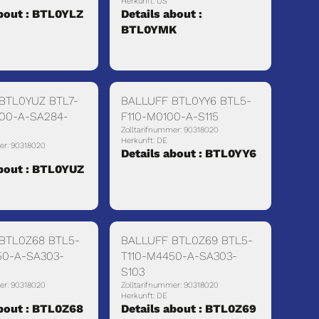
Herkunft: US
about : BTL0YLZ
Details about :
BTL0YMK
BTL0YUZ BTL7-
BALLUFF BTL0YY6 BTL5-
00-A-SA284-
F110-M0100-A-S115
Zolltarifnummer: 90318020
Herkunft: DE
er: 90318020
Details about : BTL0YY6
about : BTL0YUZ
BTL0Z68 BTL5-
BALLUFF BTL0Z69 BTL5-
50-A-SA303-
T110-M4450-A-SA303-
S103
er: 90318020
Zolltarifnummer: 90318020
Herkunft: DE
about : BTL0Z68
Details about : BTL0Z69