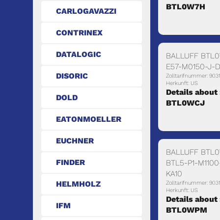
BTL0W7H
CARLOGAVAZZI
CONTRINEX
DATALOGIC
BALLUFF BTL0
E57-M0150-J-D
DISORIC
Zolltarifnummer: 903
Herkunft: US
Details about 
DOLD
BTL0WCJ
EATONMOELLER
EUCHNER
BALLUFF BTL
FINDER
BTL5-P1-M110
KA10
HELMHOLZ
Zolltarifnummer: 903
Herkunft: US
Details about 
IFM
BTL0WPM