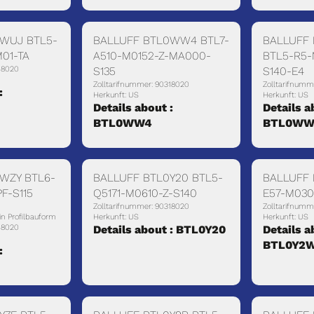
WUJ BTL5-
BALLUFF BTL0WW4 BTL7-
BALLUFF
01-TA
A510-M0152-Z-MA000-
BTL5-R5-
18020
S135
S140-E4
Zolltarifnummer: 90318020
Zolltarifnumm
:
Herkunft: US
Herkunft: US
Details about :
Details a
BTL0WW4
BTL0WW
WZY BTL6-
BALLUFF BTL0Y20 BTL5-
BALLUFF 
F-S115
Q5171-M0610-Z-S140
E57-M030
Zolltarifnummer: 90318020
Zolltarifnumm
in Profilbauform
Herkunft: US
Herkunft: US
18020
Details about : BTL0Y20
Details a
BTL0Y2
: