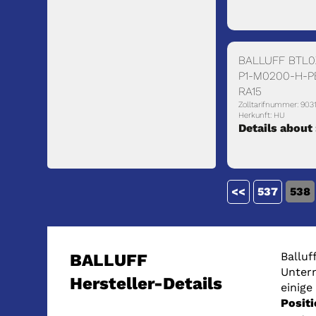
BALLUFF BTL0
P1-M0200-H-P
RA15
Zolltarifnummer: 903
Herkunft: HU
Details about
<<
537
538
Balluf
BALLUFF
Untern
Hersteller-Details
einige
Posit