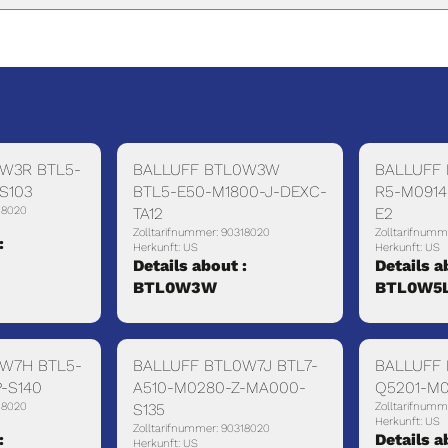
W3R BTL5-
BALLUFF BTL0W3W
BALLUFF
S103
BTL5-E50-M1800-J-DEXC-
R5-M0914
18020
TA12
E2
Zolltarifnummer: 90318020
Zolltarifnumm
:
Herkunft: US
Herkunft: US
Details about :
Details a
BTL0W3W
BTL0W5
W7H BTL5-
BALLUFF BTL0W7J BTL7-
BALLUFF
-S140
A510-M0280-Z-MA000-
Q5201-M0
18020
S135
Zolltarifnumm
Herkunft: US
Zolltarifnummer: 90318020
:
Details a
Herkunft: US