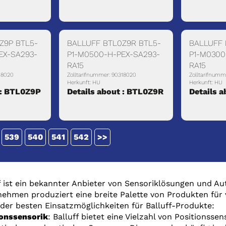
Z9P BTL5-
BALLUFF BTL0Z9R BTL5-
BALLUFF 
EX-SA293-
P1-M0500-H-PEX-SA293-
P1-M0300
RA15
RA15
18020
Zolltarifnummer: 90318020
Zolltarifnumm
Herkunft: HU
Herkunft: HU
 : BTL0Z9P
Details about : BTL0Z9R
Details 
539
540
541
542
>>
f ist ein bekannter Anbieter von Sensoriklösungen und 
ehmen produziert eine breite Palette von Produkten für 
 der besten Einsatzmöglichkeiten für Balluff-Produkte:
ionssensorik
: Balluff bietet eine Vielzahl von Positionssen