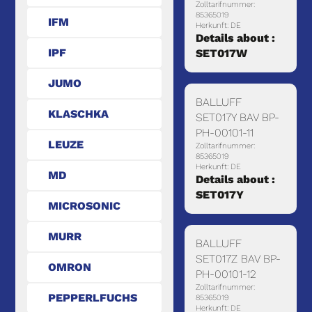
Zolltarifnummer:
85365019
IFM
Herkunft: DE
Details about :
IPF
SET017W
JUMO
BALLUFF
KLASCHKA
SET017Y BAV BP-
PH-00101-11
LEUZE
Zolltarifnummer:
85365019
Herkunft: DE
MD
Details about :
SET017Y
MICROSONIC
MURR
BALLUFF
SET017Z BAV BP-
OMRON
PH-00101-12
Zolltarifnummer:
PEPPERLFUCHS
85365019
Herkunft: DE