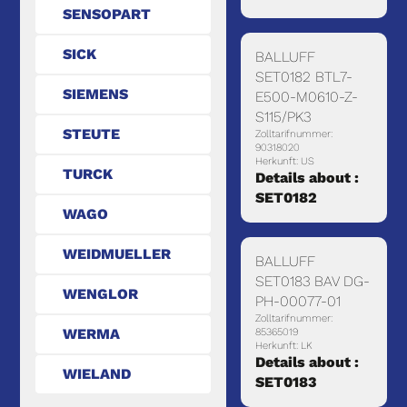
SENSOPART
SICK
BALLUFF
SET0182 BTL7-
SIEMENS
E500-M0610-Z-
S115/PK3
STEUTE
Zolltarifnummer:
90318020
Herkunft: US
TURCK
Details about :
SET0182
WAGO
WEIDMUELLER
BALLUFF
SET0183 BAV DG-
WENGLOR
PH-00077-01
Zolltarifnummer:
WERMA
85365019
Herkunft: LK
Details about :
WIELAND
SET0183