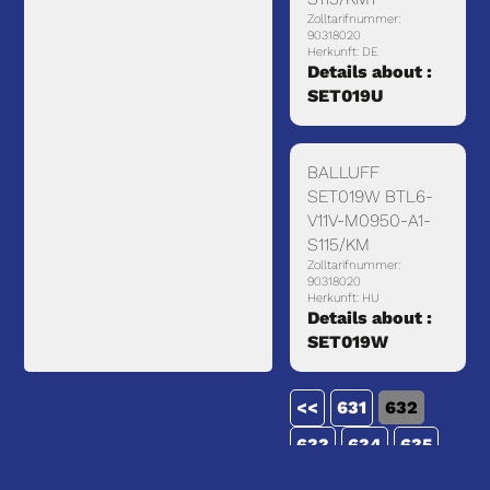
Zolltarifnummer:
90318020
Herkunft: DE
Details about :
SET019U
BALLUFF
SET019W BTL6-
V11V-M0950-A1-
S115/KM
Zolltarifnummer:
90318020
Herkunft: HU
Details about :
SET019W
<<
631
632
633
634
635
636
>>