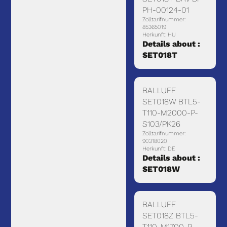
PH-00124-01
Zolltarifnummer:
85365019
Herkunft: HU
Details about :
SET018T
BALLUFF
SET018W BTL5-
T110-M2000-P-
S103/PK26
Zolltarifnummer:
90318020
Herkunft: DE
Details about :
SET018W
BALLUFF
SET018Z BTL5-
T110-M1700-P-