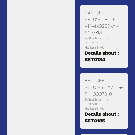
BALLUFF
SET0184 BTL6-
V11V-M0250-A1-
S115/KM
Zolltarifnummer:
90318020
Herkunft: HU
Details about :
SET0184
BALLUFF
SET0185 BAV DG-
PH-00078-01
Zolltarifnummer:
85365019
Herkunft: HU
Details about :
SET0185