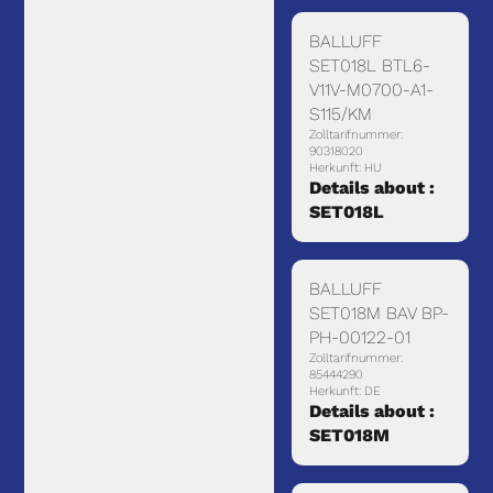
BALLUFF
SET018L BTL6-
V11V-M0700-A1-
S115/KM
Zolltarifnummer:
90318020
Herkunft: HU
Details about :
SET018L
BALLUFF
SET018M BAV BP-
PH-00122-01
Zolltarifnummer:
85444290
Herkunft: DE
Details about :
SET018M