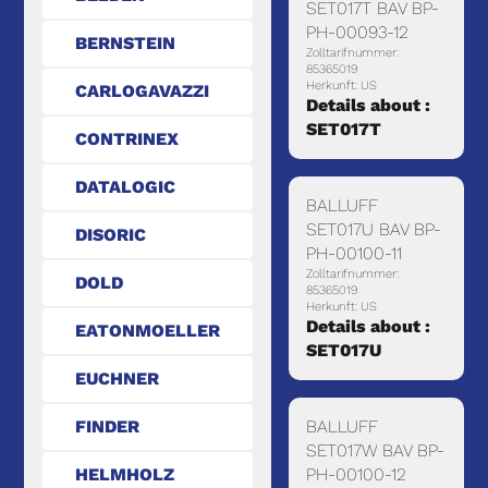
SET017T BAV BP-
PH-00093-12
BERNSTEIN
Zolltarifnummer:
85365019
Herkunft: US
CARLOGAVAZZI
Details about :
SET017T
CONTRINEX
DATALOGIC
BALLUFF
SET017U BAV BP-
DISORIC
PH-00100-11
Zolltarifnummer:
DOLD
85365019
Herkunft: US
Details about :
EATONMOELLER
SET017U
EUCHNER
FINDER
BALLUFF
SET017W BAV BP-
HELMHOLZ
PH-00100-12