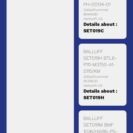
PH-00134-01
Zolltarifnummer:
85444290
Herkunft: US
Details about :
SET019C
BALLUFF
SET019H BTL6-
P111-M3750-A1-
S115/KM
Zolltarifnummer:
90318020
Herkunft: DE
Details about :
SET019H
BALLUFF
SET019M BMF
103K/HW85-PS-