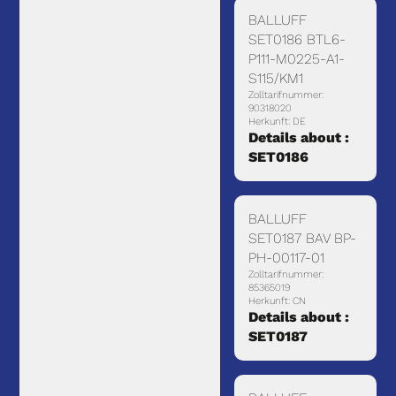
BALLUFF
SET0186 BTL6-
P111-M0225-A1-
S115/KM1
Zolltarifnummer:
90318020
Herkunft: DE
Details about :
SET0186
BALLUFF
SET0187 BAV BP-
PH-00117-01
Zolltarifnummer:
85365019
Herkunft: CN
Details about :
SET0187