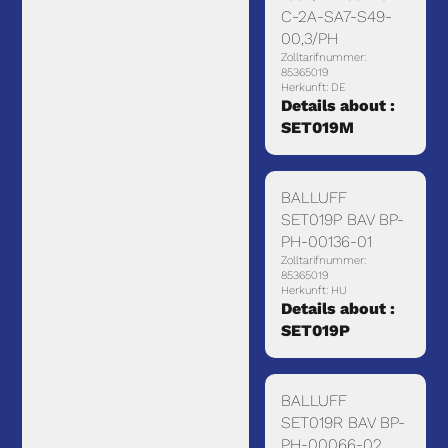
C-2A-SA7-S49-
00,3/PH
Zolltarifnummer:
85365019
Herkunft: DE
Details about :
SET019M
BALLUFF
SET019P BAV BP-
PH-00136-01
Zolltarifnummer:
85365019
Herkunft: HU
Details about :
SET019P
BALLUFF
SET019R BAV BP-
PH-00066-02