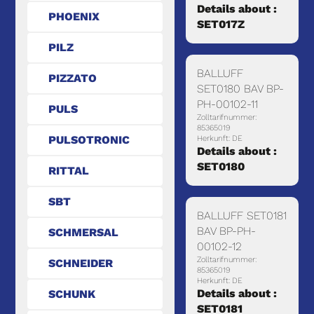
Details about :
PHOENIX
SET017Z
PILZ
BALLUFF
PIZZATO
SET0180 BAV BP-
PH-00102-11
PULS
Zolltarifnummer:
85365019
PULSOTRONIC
Herkunft: DE
Details about :
SET0180
RITTAL
SBT
BALLUFF SET0181
BAV BP-PH-
SCHMERSAL
00102-12
Zolltarifnummer:
SCHNEIDER
85365019
Herkunft: DE
Details about :
SCHUNK
SET0181