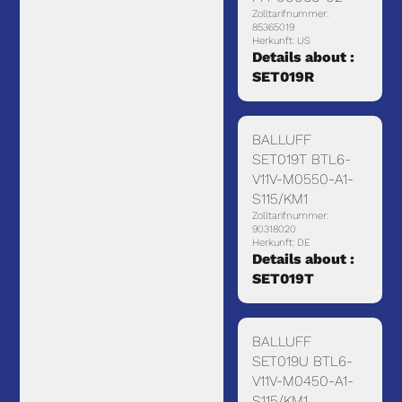
Zolltarifnummer:
85365019
Herkunft: US
Details about :
SET019R
BALLUFF
SET019T BTL6-
V11V-M0550-A1-
S115/KM1
Zolltarifnummer:
90318020
Herkunft: DE
Details about :
SET019T
BALLUFF
SET019U BTL6-
V11V-M0450-A1-
S115/KM1