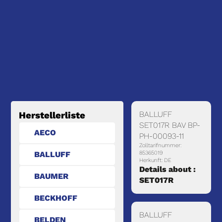
BALLUFF
Herstellerliste
SET017R BAV BP-
AECO
PH-00093-11
Zolltarifnummer:
BALLUFF
85365019
Herkunft: DE
Details about :
BAUMER
SET017R
BECKHOFF
BALLUFF
BELDEN