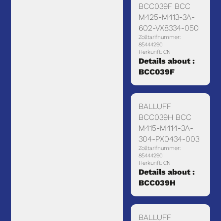
BCC039F BCC
M425-M413-3A-
602-VX8334-050
Zolltarifnummer:
85444290
Herkunft: CN
Details about :
BCC039F
BALLUFF
BCC039H BCC
M415-M414-3A-
304-PX0434-003
Zolltarifnummer:
85444290
Herkunft: CN
Details about :
BCC039H
BALLUFF