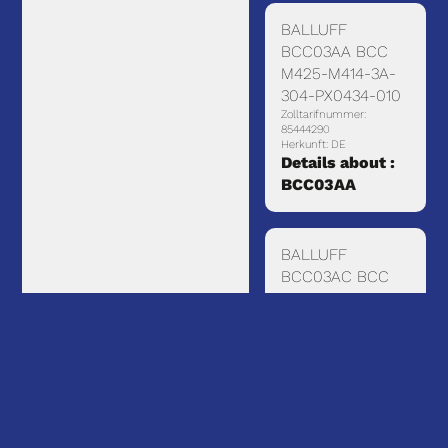
BALLUFF
BCC03AA BCC
M425-M414-3A-
304-PX0434-010
Zolltarifnummer:
85444290
Herkunft: DE
Details about :
BCC03AA
BALLUFF
BCC03AC BCC
M425-M414-3A-
304-PX0434-015
Zolltarifnummer:
85444290
Herkunft: CN
Details about :
BCC03AC