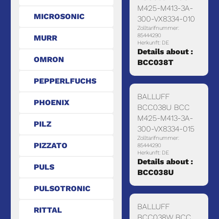
M425-M413-3A-
MICROSONIC
300-VX8334-010
Zolltarifnummer:
85444290
MURR
Herkunft: DE
Details about :
OMRON
BCC038T
PEPPERLFUCHS
BALLUFF
PHOENIX
BCC038U BCC
M425-M413-3A-
PILZ
300-VX8334-015
Zolltarifnummer:
PIZZATO
85444290
Herkunft: DE
Details about :
PULS
BCC038U
PULSOTRONIC
BALLUFF
RITTAL
BCC038W BCC