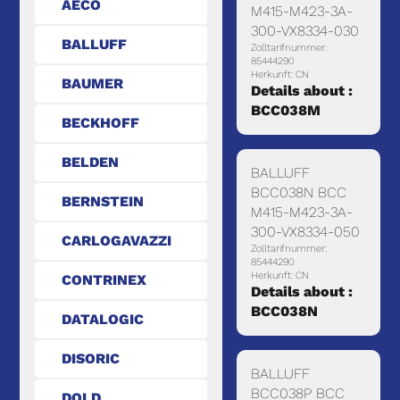
AECO
M415-M423-3A-
300-VX8334-030
BALLUFF
Zolltarifnummer:
85444290
Herkunft: CN
BAUMER
Details about :
BCC038M
BECKHOFF
BELDEN
BALLUFF
BCC038N BCC
BERNSTEIN
M415-M423-3A-
300-VX8334-050
CARLOGAVAZZI
Zolltarifnummer:
85444290
Herkunft: CN
CONTRINEX
Details about :
BCC038N
DATALOGIC
DISORIC
BALLUFF
BCC038P BCC
DOLD