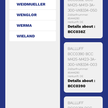
WEIDMUELLER
M425-M413-3A-
300-VX8334-050
WENGLOR
Zolltarifnummer:
85444290
Herkunft: DE
WERMA
Details about :
BCC038Z
WIELAND
BALLUFF
BCC0390 BCC
M425-M423-3A-
300-VX8334-003
Zolltarifnummer:
85444290
Herkunft: DE
Details about :
BCC0390
BALLUFF