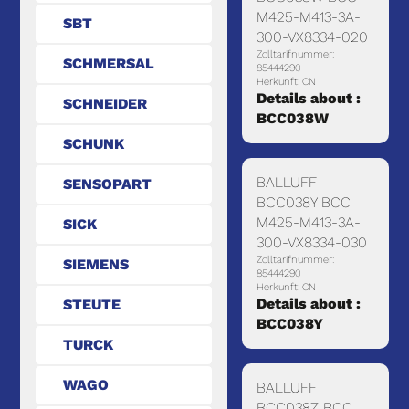
M425-M413-3A-
SBT
300-VX8334-020
Zolltarifnummer:
SCHMERSAL
85444290
Herkunft: CN
Details about :
SCHNEIDER
BCC038W
SCHUNK
BALLUFF
SENSOPART
BCC038Y BCC
M425-M413-3A-
SICK
300-VX8334-030
Zolltarifnummer:
SIEMENS
85444290
Herkunft: CN
Details about :
STEUTE
BCC038Y
TURCK
WAGO
BALLUFF
BCC038Z BCC