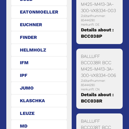
M425-M413-3A-
300-VX8334-003
EATONMOELLER
Zolltarifnummer:
85444290
EUCHNER
Herkunft: DE
Details about :
BCC038P
FINDER
HELMHOLZ
BALLUFF
IFM
BCC038R BCC
M425-M413-3A-
IPF
300-VX8334-006
Zolltarifnummer:
85444290
JUMO
Herkunft: CN
Details about :
KLASCHKA
BCC038R
LEUZE
BALLUFF
MD
BCC038T BCC