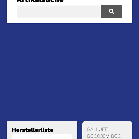
BALLUFF
Herstellerliste
BCC038M BCC