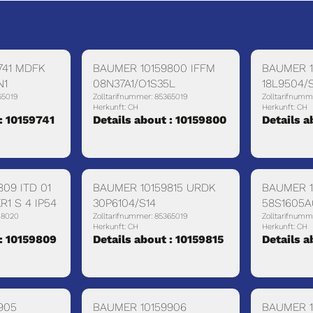
741 MDFK
BAUMER 10159800 IFFM
BAUMER 1
N1
08N37A1/O1S35L
18L9504/
65019
Zolltarifnummer: 85365019
Zolltarifnumm
Herkunft: CH
Herkunft: CH
: 10159741
Details about : 10159800
Details a
09 ITD 01
BAUMER 10159815 URDK
BAUMER 1
R1 S 4 IP54
30P6104/S14
58S1605A
18020
Zolltarifnummer: 85365019
Zolltarifnumm
Herkunft: CH
Herkunft: CH
 : 10159809
Details about : 10159815
Details a
905
BAUMER 10159906
BAUMER 1