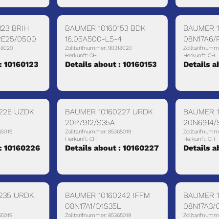
23 BRIH
BAUMER 10160153 BDK
BAUMER 1
2E25/0500
16.05A500-L5-4
08N17A6/
18020
Zolltarifnummer: 90318020
Zolltarifnumm
Herkunft: CH
Herkunft: CH
 : 10160123
Details about : 10160153
Details a
226 UZDK
BAUMER 10160227 URDK
BAUMER 1
20P7912/S35A
20N6914/
65019
Zolltarifnummer: 85365019
Zolltarifnumm
Herkunft: CH
Herkunft: CH
 : 10160226
Details about : 10160227
Details a
235 URDK
BAUMER 10160242 IFFM
BAUMER 1
08N17A1/O1S35L
08N17A3/
65019
Zolltarifnummer: 85365019
Zolltarifnumm