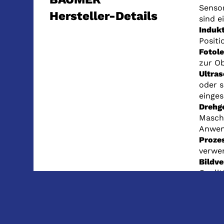
Sensor
Hersteller-Details
sind e
Induk
Positi
Fotole
zur Ob
Ultras
oder 
einges
Drehg
Maschi
Anwen
Proze
verwen
Bildv
Qualit
My-Co
höchst
Kraft
Kräfte