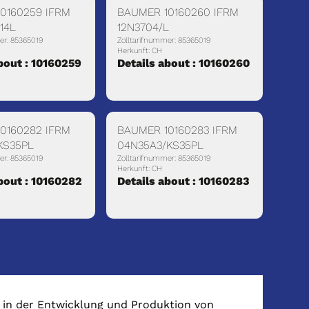
0160259 IFRM
BAUMER 10160260 IFRM
14L
12N3704/L
er: 85365019
Zolltarifnummer: 85365019
Herkunft: CH
bout : 10160259
Details about : 10160260
0160282 IFRM
BAUMER 10160283 IFRM
KS35PL
04N35A3/KS35PL
er: 85365019
Zolltarifnummer: 85365019
Herkunft: CH
bout : 10160282
Details about : 10160283
 in der Entwicklung und Produktion von