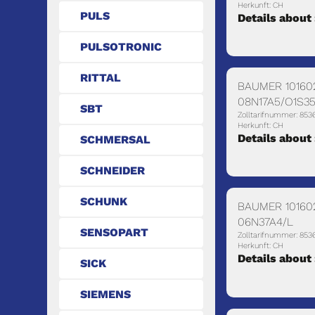
Herkunft: CH
PULS
Details about
PULSOTRONIC
RITTAL
BAUMER 10160
08N17A5/O1S3
SBT
Zolltarifnummer: 853
Herkunft: CH
Details about
SCHMERSAL
SCHNEIDER
SCHUNK
BAUMER 10160
06N37A4/L
SENSOPART
Zolltarifnummer: 853
Herkunft: CH
Details about
SICK
SIEMENS