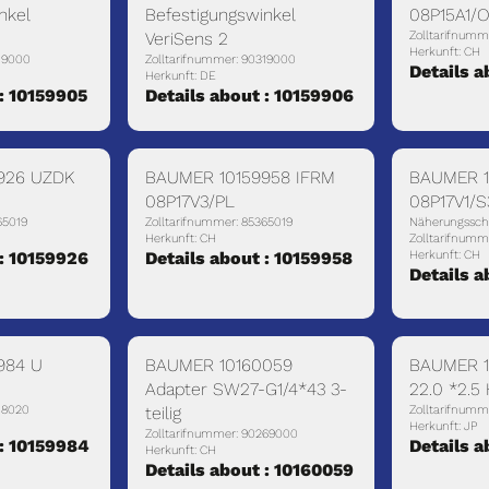
nkel
Befestigungswinkel
08P15A1/
VeriSens 2
Zolltarifnumm
Herkunft: CH
319000
Zolltarifnummer: 90319000
Details a
Herkunft: DE
 : 10159905
Details about : 10159906
926 UZDK
BAUMER 10159958 IFRM
BAUMER 1
08P17V3/PL
08P17V1/
65019
Zolltarifnummer: 85365019
Näherungssch
Herkunft: CH
Zolltarifnumm
 : 10159926
Details about : 10159958
Herkunft: CH
Details a
984 U
BAUMER 10160059
BAUMER 1
Adapter SW27-G1/4*43 3-
22.0 *2.5
18020
teilig
Zolltarifnumm
Herkunft: JP
Zolltarifnummer: 90269000
 : 10159984
Details a
Herkunft: CH
Details about : 10160059