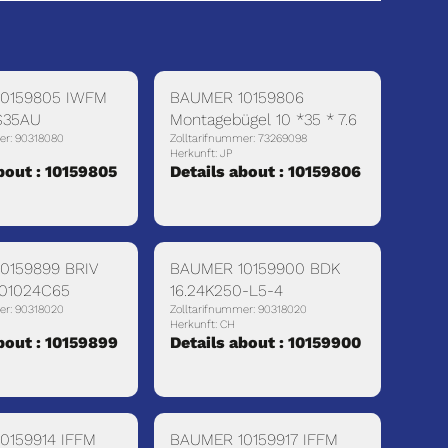
0159805 IWFM
BAUMER 10159806
S35AU
Montagebügel 10 *35 * 7.6
er: 90318080
Zolltarifnummer: 73269098
Herkunft: JP
bout : 10159805
Details about : 10159806
0159899 BRIV
BAUMER 10159900 BDK
01024C65
16.24K250-L5-4
er: 90318020
Zolltarifnummer: 90318020
Herkunft: CH
bout : 10159899
Details about : 10159900
0159914 IFFM
BAUMER 10159917 IFFM