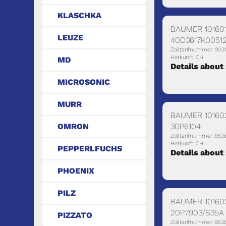
KLASCHKA
BAUMER 101601
LEUZE
40D3617K0051
Zolltarifnummer: 903
Herkunft: CH
MD
Details about
MICROSONIC
MURR
BAUMER 10160
30P6104
OMRON
Zolltarifnummer: 853
Herkunft: CH
PEPPERLFUCHS
Details about
PHOENIX
PILZ
BAUMER 10160
20P7903/S35A
PIZZATO
Zolltarifnummer: 853