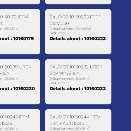
0160179 IFFM
BAUMER 10160223 FTDF
PL
012M050
er: 85365019
Zolltarifnummer: 90029000
Herkunft: CH
bout : 10160179
Details about : 10160223
0160230 URDK
BAUMER 10160232 URDK
S35A
20P7914/S35A
er: 85365019
Zolltarifnummer: 85365019
Herkunft: CH
bout : 10160230
Details about : 10160232
0160243 IFFM
BAUMER 10160244 IFFM
O1S35L
08N37A3/O1S35L
er: 85365019
Zolltarifnummer: 85365019