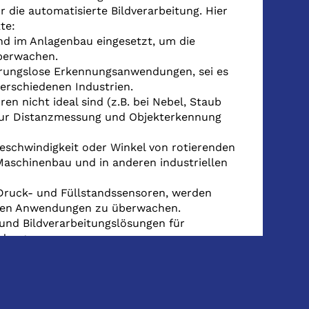
ie automatisierte Bildverarbeitung. Hier
te:
nd im Anlagenbau eingesetzt, um die
überwachen.
ührungslose Erkennungsanwendungen, sei es
erschiedenen Industrien.
n nicht ideal sind (z.B. bei Nebel, Staub
zur Distanzmessung und Objekterkennung
Geschwindigkeit oder Winkel von rotierenden
Maschinenbau und in anderen industriellen
, Druck- und Füllstandssensoren, werden
iellen Anwendungen zu überwachen.
und Bildverarbeitungslösungen für
ndungen.
den in Anwendungen eingesetzt, in denen
feinmechanischen Systemen.
ingesetzt, in denen die genaue Messung von
prüfung oder in der Produktionsüberwachung.