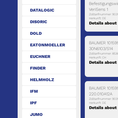
Befestigungswi
VeriSens 1
DATALOGIC
Zolltarifnummer: 90
Herkunft: DE
DISORIC
Details about
DOLD
BAUMER 10159
EATONMOELLER
30N6103/S14
Zolltarifnummer: 853
EUCHNER
Herkunft: CH
Details about
FINDER
HELMHOLZ
BAUMER 10159
IFM
220.010A12A
Zolltarifnummer: 903
IPF
Herkunft: DE
Details about
JUMO