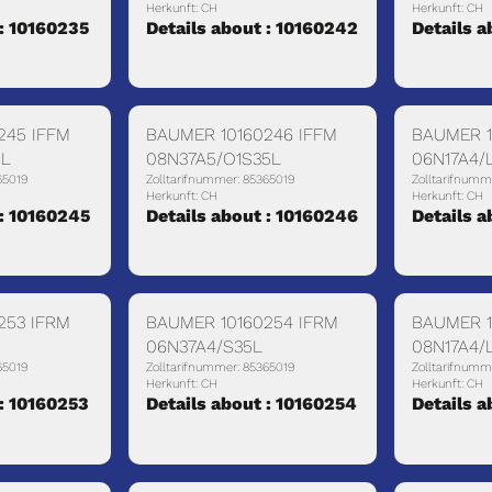
Herkunft: CH
Herkunft: CH
 : 10160235
Details about : 10160242
Details a
245 IFFM
BAUMER 10160246 IFFM
BAUMER 1
5L
08N37A5/O1S35L
06N17A4/
65019
Zolltarifnummer: 85365019
Zolltarifnumm
Herkunft: CH
Herkunft: CH
 : 10160245
Details about : 10160246
Details a
253 IFRM
BAUMER 10160254 IFRM
BAUMER 1
06N37A4/S35L
08N17A4/
65019
Zolltarifnummer: 85365019
Zolltarifnumm
Herkunft: CH
Herkunft: CH
 : 10160253
Details about : 10160254
Details a