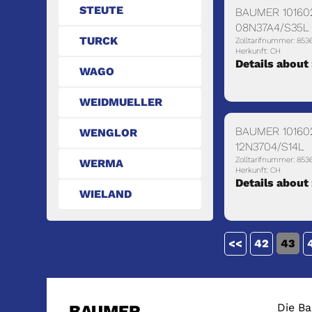
STEUTE
BAUMER 10160
08N37A4/S35L
TURCK
Zolltarifnummer: 853
Herkunft: CH
Details about
WAGO
WEIDMUELLER
BAUMER 10160
WENGLOR
12N3704/S14L
Zolltarifnummer: 853
WERMA
Herkunft: CH
Details about
WIELAND
<<
42
43
Die Ba
BAUMER