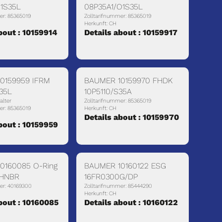
O1S35L
08P35A1/O1S35L
er: 85365019
Zolltarifnummer: 85365019
Herkunft: CH
bout : 10159914
Details about : 10159917
0159959 IFRM
BAUMER 10159970 FHDK
S35L
10P5110/S35A
alter
Zolltarifnummer: 85365019
er: 85365019
Herkunft: CH
Details about : 10159970
bout : 10159959
0160085 O-Ring
BAUMER 10160122 ESG
 HNBR
16FR0300G/DP
er: 40169300
Zolltarifnummer: 85444290
Herkunft: CH
bout : 10160085
Details about : 10160122