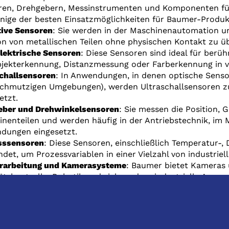
en, Drehgebern, Messinstrumenten und Komponenten für d
inige der besten Einsatzmöglichkeiten für Baumer-Produk
tive Sensoren
: Sie werden in der Maschinenautomation u
on von metallischen Teilen ohne physischen Kontakt zu 
lektrische Sensoren
: Diese Sensoren sind ideal für ber
jekterkennung, Distanzmessung oder Farberkennung in v
challsensoren
: In Anwendungen, in denen optische Sensore
schmutzigen Umgebungen), werden Ultraschallsensoren 
etzt.
eber und Drehwinkelsensoren
: Sie messen die Position, 
nenteilen und werden häufig in der Antriebstechnik, im 
dungen eingesetzt.
sssensoren
: Diese Sensoren, einschließlich Temperatur-
det, um Prozessvariablen in einer Vielzahl von industr
erarbeitung und Kamerasysteme
: Baumer bietet Kameras 
ätskontrolle, Robotik und viele andere industrielle Anwe
m Präzisionsschalter
: Diese ultrapräzisen Schalter wer
e Genauigkeit erforderlich ist, z.B. in Messgeräten und 
- und Dehnungssensoren
: Diese werden in Anwendungen e
n oder Spannungen erforderlich ist, z.B. in der Material