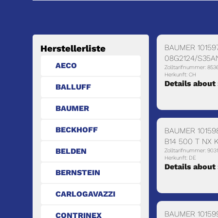
BAUMER 10159
Herstellerliste
08G2124/S35A
AECO
Zolltarifnummer: 853
Herkunft: CH
Details about 
BALLUFF
BAUMER
BECKHOFF
BAUMER 101598
B14 500 T NX K
BELDEN
Zolltarifnummer: 903
Herkunft: DE
Details about
BERNSTEIN
CARLOGAVAZZI
BAUMER 10159
CONTRINEX