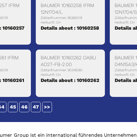
257 IFRM
BAUMER 10160258 IFRM
BAUMER 1
12N1704/L
12N1704/S
65019
Zolltarifnummer: 85365019
Zolltarifnumm
Herkunft: CH
Herkunft: CH
 : 10160257
Details about : 10160258
Details a
261 IFRM
BAUMER 10160262 DABU
BAUMER 1
AD2T-FB-2.00
04N15A3/
65019
Zolltarifnummer: 90318080
Zolltarifnumm
Herkunft: CH
Herkunft: CH
 : 10160261
Details about : 10160262
Details a
44
45
46
47
>>
umer Group ist ein international führendes Unternehmen