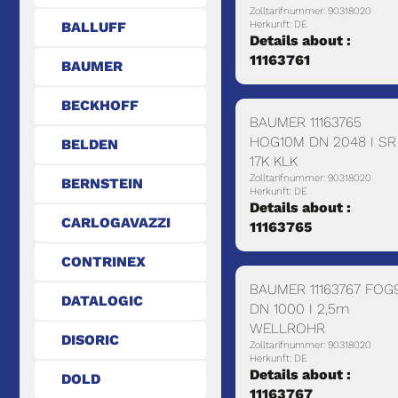
Zolltarifnummer: 90318020
BALLUFF
Herkunft: DE
Details about :
11163761
BAUMER
BECKHOFF
BAUMER 11163765
HOG10M DN 2048 I SR
BELDEN
17K KLK
Zolltarifnummer: 90318020
BERNSTEIN
Herkunft: DE
Details about :
CARLOGAVAZZI
11163765
CONTRINEX
BAUMER 11163767 FOG
DATALOGIC
DN 1000 I 2,5m
WELLROHR
DISORIC
Zolltarifnummer: 90318020
Herkunft: DE
Details about :
DOLD
11163767