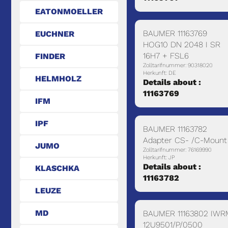
EATONMOELLER
BAUMER 11163769
EUCHNER
HOG10 DN 2048 I SR
16H7 + FSL6
FINDER
Zolltarifnummer: 90318020
Herkunft: DE
HELMHOLZ
Details about :
11163769
IFM
IPF
BAUMER 11163782
Adapter CS- /C-Mount
JUMO
Zolltarifnummer: 76169990
Herkunft: JP
Details about :
KLASCHKA
11163782
LEUZE
MD
BAUMER 11163802 IWR
12U9501/P/0500