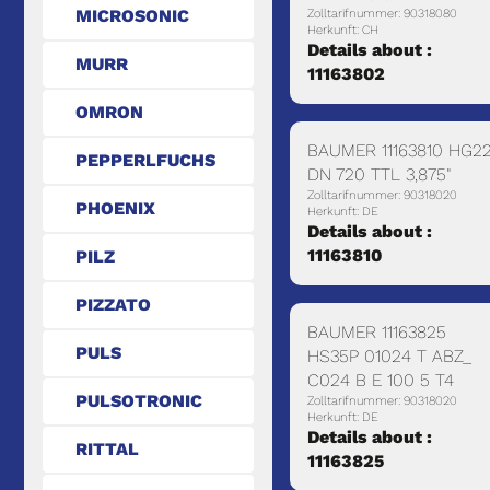
MICROSONIC
Zolltarifnummer: 90318080
Herkunft: CH
Details about :
MURR
11163802
OMRON
BAUMER 11163810 HG2
PEPPERLFUCHS
DN 720 TTL 3,875"
Zolltarifnummer: 90318020
PHOENIX
Herkunft: DE
Details about :
11163810
PILZ
PIZZATO
BAUMER 11163825
PULS
HS35P 01024 T ABZ_
C024 B E 100 5 T4
PULSOTRONIC
Zolltarifnummer: 90318020
Herkunft: DE
Details about :
RITTAL
11163825