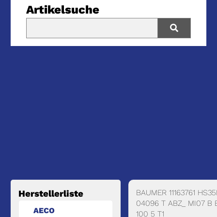
Artikelsuche
BAUMER 11163761 HS35
Herstellerliste
04096 T ABZ_ MI07 B 
AECO
100 5 T1