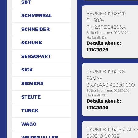
SBT
BAUMER 11163829
SCHMERSAL
EIL580-
TN12.5RE.04096.A
SCHNEIDER
Zolltarifnummer: 90318020
Herkunft: DE
SCHUNK
Details about :
11163829
SENSOPART
SICK
BAUMER 11163839
PBMN-
SIEMENS
23B15AA21402201000
Zolltarifnummer: 90262020
Herkunft: CH
STEUTE
Details about :
11163839
TURCK
WAGO
BAUMER 11163843 AFI4
5630.1012.0320
WEIDMUELLER