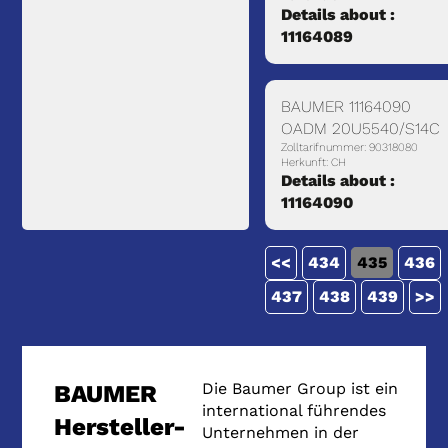
Details about :
11164089
BAUMER 11164090
OADM 20U5540/S14C
Zolltarifnummer: 90318080
Herkunft: CH
Details about :
11164090
<<
434
435
436
437
438
439
>>
Die Baumer Group ist ein
BAUMER
international führendes
Hersteller-
Unternehmen in der