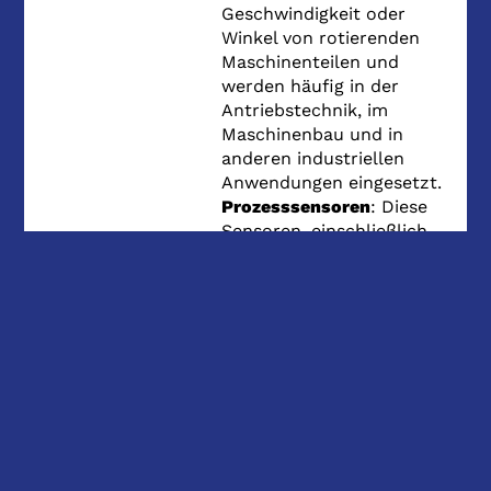
Geschwindigkeit oder
Winkel von rotierenden
Maschinenteilen und
werden häufig in der
Antriebstechnik, im
Maschinenbau und in
anderen industriellen
Anwendungen eingesetzt.
Prozesssensoren
: Diese
Sensoren, einschließlich
Temperatur-, Druck- und
Füllstandssensoren,
werden verwendet, um
Prozessvariablen in einer
Vielzahl von industriellen
Anwendungen zu
überwachen.
Bildverarbeitung und
Kamerasysteme
: Baumer
bietet Kameras und