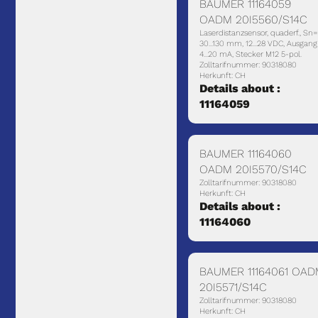
BAUMER 11164059
OADM 20I5560/S14C
Laserdistanzsensor, quaderf., Sn
30...130 mm, 12...28 VDC, Ausgang
4...20 mA, Stecker M12 5-pol.
Zolltarifnummer: 90318080
Herkunft: CH
Details about :
11164059
BAUMER 11164060
OADM 20I5570/S14C
Zolltarifnummer: 90318080
Herkunft: CH
Details about :
11164060
BAUMER 11164061 OA
20I5571/S14C
Zolltarifnummer: 90318080
Herkunft: CH