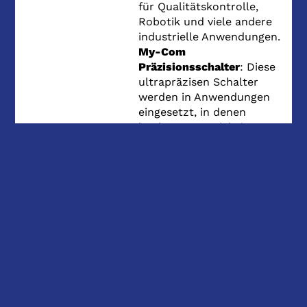
für Qualitätskontrolle,
Robotik und viele andere
industrielle Anwendungen.
My-Com
Präzisionsschalter
: Diese
ultrapräzisen Schalter
werden in Anwendungen
eingesetzt, in denen
höchste Genauigkeit
erforderlich ist, z.B. in
Messgeräten und
feinmechanischen
Systemen.
Kraft- und
Dehnungssensoren
: Diese
werden in Anwendungen
eingesetzt, in denen die
genaue Messung von
Kräften oder Spannungen
erforderlich ist, z.B. in der