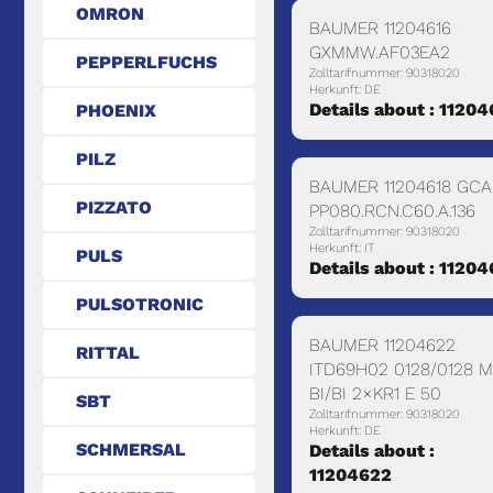
OMRON
BAUMER 11204616
GXMMW.AF03EA2
PEPPERLFUCHS
Zolltarifnummer: 90318020
Herkunft: DE
Details about : 11204
PHOENIX
PILZ
BAUMER 11204618 GCA
PIZZATO
PP080.RCN.C60.A.136
Zolltarifnummer: 90318020
Herkunft: IT
PULS
Details about : 11204
PULSOTRONIC
BAUMER 11204622
RITTAL
ITD69H02 0128/0128 
BI/BI 2×KR1 E 50
SBT
Zolltarifnummer: 90318020
Herkunft: DE
SCHMERSAL
Details about :
11204622