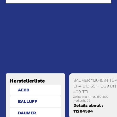
BAUMER 11204584 TDP
Herstellerliste
LT-4 B10 55 + OG9 DN
AECO
400 TTL
Zolltarifnummer: 85013100
BALLUFF
Herkunft: DE
Details about :
11204584
BAUMER