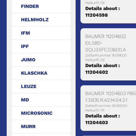
Herkunft: DE
FINDER
Details about :
11204598
HELMHOLZ
IFM
BAUMER 11204602
EIL580-
IPF
SQU3.5FE.03600.A
Zolltarifnummer: 90318020
JUMO
Herkunft: DE
Details about :
11204602
KLASCHKA
LEUZE
BAUMER 11204603 PB
MD
1.3.B35.R.A2.14.04.2.1
Zolltarifnummer: 90262020
Herkunft: FR
MICROSONIC
Details about :
11204603
MURR