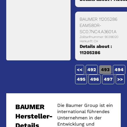
BAUMER 11205286
EAM580R-
SC0.7NC4.A3601.A
Zolltarifnummer: 90318020
Herkunft: CH
Details about :
11205286
<<
492
493
494
495
496
497
>>
Die Baumer Group ist ein
BAUMER
international führendes
Hersteller-
Unternehmen in der
Entwicklung und
Details