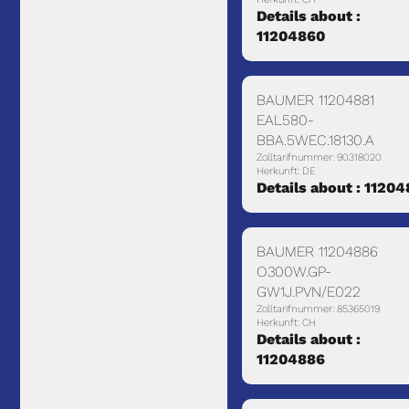
Details about :
11204860
BAUMER 11204881
EAL580-
BBA.5WEC.18130.A
Zolltarifnummer: 90318020
Herkunft: DE
Details about : 11204
BAUMER 11204886
O300W.GP-
GW1J.PVN/E022
Zolltarifnummer: 85365019
Herkunft: CH
Details about :
11204886