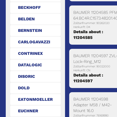
BECKHOFF
BAUMER 11204585 PF
64.BC4R.C1573.48201.4
BELDEN
Zolltarifnummer: 90262020
Herkunft: DK
BERNSTEIN
Details about :
11204585
CARLOGAVAZZI
CONTRINEX
BAUMER 11204597 ZVL
Lock-Ring_M12
DATALOGIC
Zolltarifnummer: 90022000
Herkunft: CN
Details about :
DISORIC
11204597
DOLD
BAUMER 11204598
EATONMOELLER
Adapter M58 / M42-
Mount 16.0
EUCHNER
Zolltarifnummer: 76169990