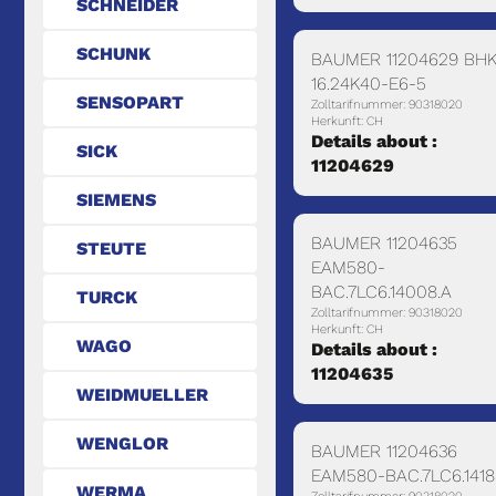
SCHNEIDER
SCHUNK
BAUMER 11204629 BH
16.24K40-E6-5
SENSOPART
Zolltarifnummer: 90318020
Herkunft: CH
Details about :
SICK
11204629
SIEMENS
BAUMER 11204635
STEUTE
EAM580-
BAC.7LC6.14008.A
TURCK
Zolltarifnummer: 90318020
Herkunft: CH
WAGO
Details about :
11204635
WEIDMUELLER
WENGLOR
BAUMER 11204636
EAM580-BAC.7LC6.1418
WERMA