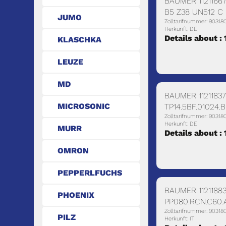
BAUMER 1121166
B5 Z38 UN512 C
JUMO
Zolltarifnummer: 90318
Herkunft: DE
Details about :
KLASCHKA
LEUZE
MD
BAUMER 11211837
MICROSONIC
TP14.5BF.01024.B
Zolltarifnummer: 90318
Herkunft: DE
MURR
Details about :
OMRON
PEPPERLFUCHS
BAUMER 1121188
PHOENIX
PP080.RCN.C60.
Zolltarifnummer: 90318
PILZ
Herkunft: IT