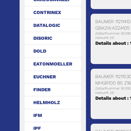
CONTRINEX
BAUMER 11211410
DATALOGIC
GBA2W.A22A105
Zolltarifnummer: 90318
DISORIC
Herkunft: DE
Details about :
DOLD
EATONMOELLER
BAUMER 11211530
EUCHNER
MHGR100 B5 Z16
Zolltarifnummer: 90319
FINDER
Herkunft: DE
Details about :
HELMHOLZ
IFM
IPF