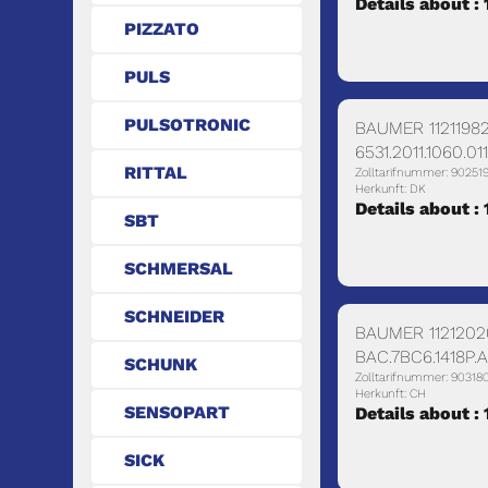
Details about :
PIZZATO
PULS
PULSOTRONIC
BAUMER 1121198
6531.2011.1060.0
RITTAL
Zolltarifnummer: 90251
Herkunft: DK
Details about :
SBT
SCHMERSAL
SCHNEIDER
BAUMER 112120
BAC.7BC6.1418P.
SCHUNK
Zolltarifnummer: 90318
Herkunft: CH
SENSOPART
Details about :
SICK