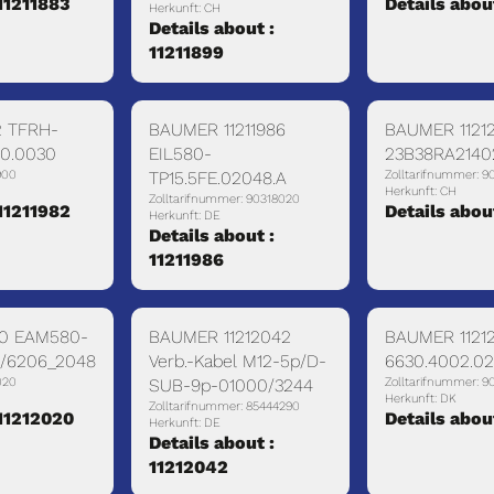
 11211883
Details abou
Herkunft: CH
Details about :
11211899
2 TFRH-
BAUMER 11211986
BAUMER 1121
110.0030
EIL580-
23B38RA214
900
TP15.5FE.02048.A
Zolltarifnummer: 
Herkunft: CH
Zolltarifnummer: 90318020
 11211982
Details abou
Herkunft: DE
Details about :
11211986
20 EAM580-
BAUMER 11212042
BAUMER 11212
A/6206_2048
Verb.-Kabel M12-5p/D-
6630.4002.02
020
SUB-9p-01000/3244
Zolltarifnummer: 
Herkunft: DK
Zolltarifnummer: 85444290
 11212020
Details abou
Herkunft: DE
Details about :
11212042