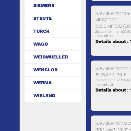
SIEMENS
BAUMER 1121206
STEUTE
MIR3000F-
0300.MF.032768
TURCK
Zolltarifnummer: 90318
Herkunft: DE
Details about :
WAGO
WEIDMUELLER
BAUMER 1121214
WENGLOR
16.05A50-B6-5
Zolltarifnummer: 90318
WERMA
Herkunft: CH
Details about :
WIELAND
BAUMER 1121222
BBC.4WPT.18130.