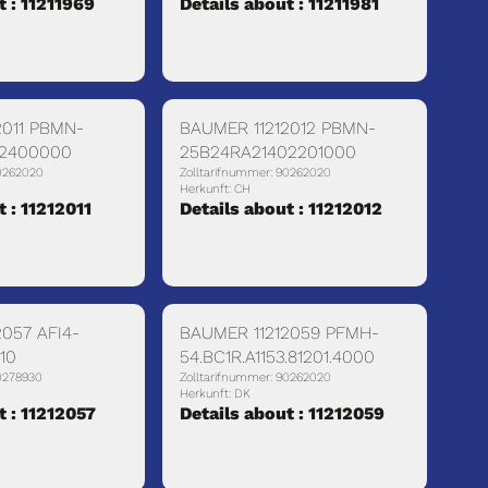
t : 11211969
Details about : 11211981
2011 PBMN-
BAUMER 11212012 PBMN-
02400000
25B24RA21402201000
90262020
Zolltarifnummer: 90262020
Herkunft: CH
t : 11212011
Details about : 11212012
057 AFI4-
BAUMER 11212059 PFMH-
10
54.BC1R.A1153.81201.4000
90278930
Zolltarifnummer: 90262020
Herkunft: DK
t : 11212057
Details about : 11212059