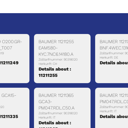
9 O200.GR-
BAUMER 11211255
BAUMER 11211
_T007
EAM580-
BNF.4WEC.131
019
KYC.7NC6.14180.A
Zolltarifnummer: 9
Herkunft: DE
Zolltarifnummer: 90318020
 11211249
Details abou
Herkunft: CH
Details about :
11211255
5 GCA15-
BAUMER 11211365
BAUMER 1121
GCA3-
PM047.RDL.C
020
PM047.RDL.C50.A
Zolltarifnummer: 9
Herkunft: IT
Zolltarifnummer: 90318020
 11211335
Details abou
Herkunft: IT
Details about :