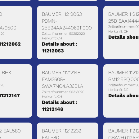
2
BAUMER 11212063
BAUMER 1121
PBMN-
25B15AA1444
.A/9500
25B24AA24406211000
Zolltarifnummer: 
Herkunft: CH
020
Zolltarifnummer: 90262020
Details abou
Herkunft: CH
 11212062
Details about :
11212063
7 BHK
BAUMER 11212148
BAUMER 11212
EAM360R-
BM12.5$Q.00
020
SWA.7NC4.A3601.A
Zolltarifnummer: 9
Herkunft: DE
Zolltarifnummer: 90318020
 11212147
Details abou
Herkunft: CH
Details about :
11212148
2 EAL580-
BAUMER 11212232
BAUMER 1121
A
EAL580-
GBA2H.012A5