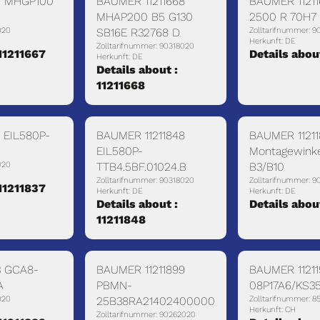
7 MHGP100
BAUMER 11211668
BAUMER 1121
MHAP200 B5 G130
2500 R 70H7
020
SB16E R32768 D
Zolltarifnummer: 9
Herkunft: DE
Zolltarifnummer: 90318020
 11211667
Details abou
Herkunft: DE
Details about :
11211668
 EIL580P-
BAUMER 11211848
BAUMER 11211
EIL580P-
Montagewinke
020
TTB4.5BF.01024.B
B3/B10
Zolltarifnummer: 90318020
Zolltarifnummer: 
 11211837
Herkunft: DE
Herkunft: DE
Details about :
Details abou
11211848
3 GCA8-
BAUMER 11211899
BAUMER 11211
A
PBMN-
08P17A6/KS3
020
25B38RA21402400000
Zolltarifnummer: 8
Herkunft: CH
Zolltarifnummer: 90262020