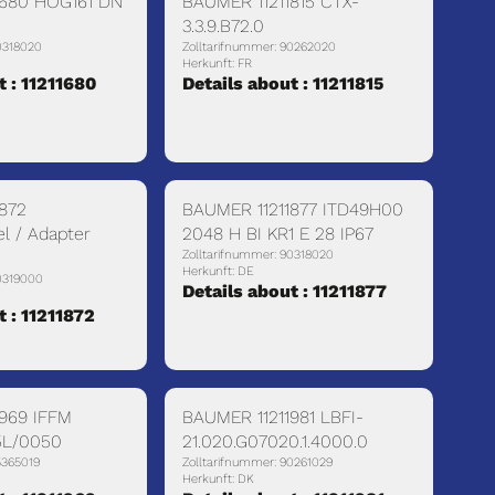
1680 HOG161 DN
BAUMER 11211815 CTX-
3.3.9.B72.0
0318020
Zolltarifnummer: 90262020
Herkunft: FR
t : 11211680
Details about : 11211815
872
BAUMER 11211877 ITD49H00
l / Adapter
2048 H BI KR1 E 28 IP67
Zolltarifnummer: 90318020
Herkunft: DE
90319000
Details about : 11211877
t : 11211872
969 IFFM
BAUMER 11211981 LBFI-
5L/0050
21.020.G07020.1.4000.0
5365019
Zolltarifnummer: 90261029
Herkunft: DK