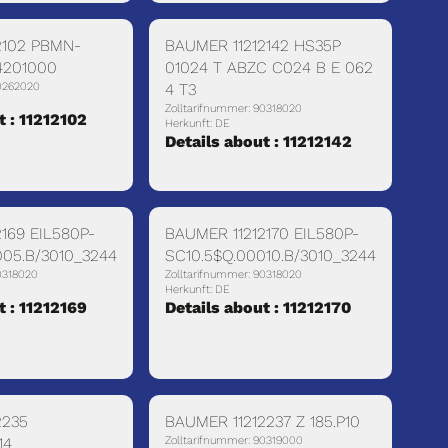
2102 PBMN-
BAUMER 11212142 HS35P
4201000
01024 T ABZC C024 B E 062
90262020
4 T3
Zolltarifnummer: 90318020
t : 11212102
Herkunft: DE
Details about : 11212142
169 EIL580P-
BAUMER 11212170 EIL580P-
005.B/3010_3244
SC10.5$Q.00010.B/3010_3244
0318020
Zolltarifnummer: 90318020
Herkunft: DE
t : 11212169
Details about : 11212170
2235
BAUMER 11212237 Z 185.P10
14
Zolltarifnummer: 90319000