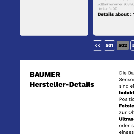
Zolltarifnummer: 90318
Herkunft: DE
Details about :
<<
501
502
Die Ba
BAUMER
Sensor
Hersteller-Details
sind e
Induk
Positi
Fotole
zur Ob
Ultras
oder 
einges