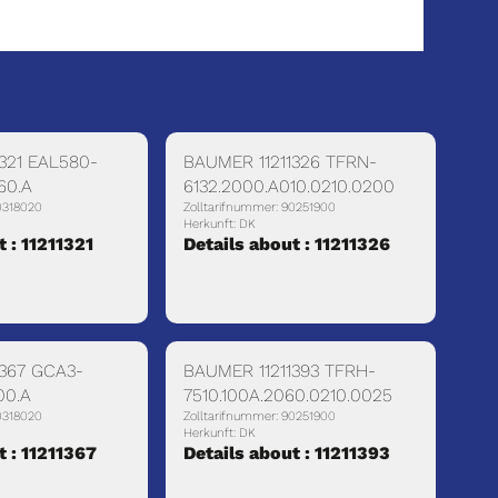
321 EAL580-
BAUMER 11211326 TFRN-
60.A
6132.2000.A010.0210.0200
0318020
Zolltarifnummer: 90251900
Herkunft: DK
t : 11211321
Details about : 11211326
1367 GCA3-
BAUMER 11211393 TFRH-
00.A
7510.100A.2060.0210.0025
0318020
Zolltarifnummer: 90251900
Herkunft: DK
t : 11211367
Details about : 11211393