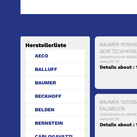
BAUMER 1121124
Herstellerliste
GD1E.72CV/H006
AECO
Zolltarifnummer: 85365
Herkunft: CH
Details about :
BALLUFF
BAUMER
BECKHOFF
BAUMER 1121133
EAL580.E19
BELDEN
Zolltarifnummer: 90318
Herkunft: DE
BERNSTEIN
Details about :
CARLOGAVAZZI