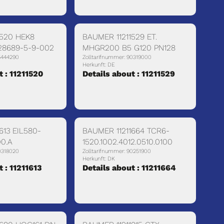
1520 HEK8
BAUMER 11211529 ET.
 28689-5-9-002
MHGR200 B5 G120 PN128
5444290
Zolltarifnummer: 90319000
Herkunft: DE
t : 11211520
Details about : 11211529
613 EIL580-
BAUMER 11211664 TCR6-
00.A
1520.1002.4012.0510.0100
0318020
Zolltarifnummer: 90251900
Herkunft: DK
t : 11211613
Details about : 11211664