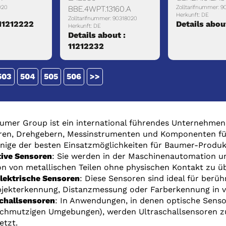
020
BBE.4WPT.13160.A
Zolltarifnummer: 9
Herkunft: DE
Zolltarifnummer: 90318020
 11212222
Details abou
Herkunft: DE
Details about :
11212232
503
504
505
506
>>
umer Group ist ein international führendes Unternehmen
en, Drehgebern, Messinstrumenten und Komponenten für d
inige der besten Einsatzmöglichkeiten für Baumer-Produk
tive Sensoren
: Sie werden in der Maschinenautomation u
on von metallischen Teilen ohne physischen Kontakt zu 
lektrische Sensoren
: Diese Sensoren sind ideal für ber
jekterkennung, Distanzmessung oder Farberkennung in v
challsensoren
: In Anwendungen, in denen optische Sensore
schmutzigen Umgebungen), werden Ultraschallsensoren 
etzt.