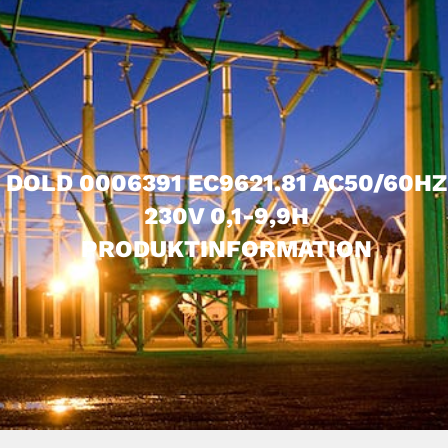
DOLD 0006391 EC9621.81 AC50/60HZ
230V 0,1-9,9H
PRODUKTINFORMATION