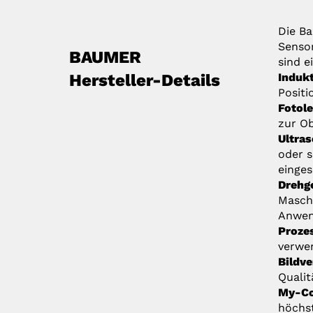
Die Ba
Sensor
BAUMER
sind e
Hersteller-Details
Induk
Positi
Fotole
zur Ob
Ultras
oder 
einges
Drehg
Maschi
Anwen
Proze
verwen
Bildv
Qualit
My-Co
höchst