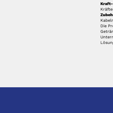
Kraft
Kräfte
Zubeh
Kabeln
Die Pr
Geträn
Untern
Lösung
KONTAKT
DIREK
hhS Siegfried Hirsch GmbH & Co. KG
Anfragen