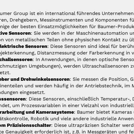
umer Group ist ein international führendes Unternehmen
en, Drehgebern, Messinstrumenten und Komponenten für d
inige der besten Einsatzmöglichkeiten für Baumer-Produk
tive Sensoren
: Sie werden in der Maschinenautomation u
on von metallischen Teilen ohne physischen Kontakt zu 
lektrische Sensoren
: Diese Sensoren sind ideal für ber
jekterkennung, Distanzmessung oder Farberkennung in v
challsensoren
: In Anwendungen, in denen optische Sensore
schmutzigen Umgebungen), werden Ultraschallsensoren 
etzt.
eber und Drehwinkelsensoren
: Sie messen die Position, 
nenteilen und werden häufig in der Antriebstechnik, im 
dungen eingesetzt.
sssensoren
: Diese Sensoren, einschließlich Temperatur-
det, um Prozessvariablen in einer Vielzahl von industr
erarbeitung und Kamerasysteme
: Baumer bietet Kameras 
ätskontrolle, Robotik und viele andere industrielle Anwe
m Präzisionsschalter
: Diese ultrapräzisen Schalter wer
e Genauigkeit erforderlich ist, z.B. in Messgeräten und 