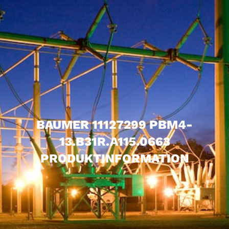
BAUMER 11127299 PBM4-
13.B31R.A115.0663
PRODUKTINFORMATION