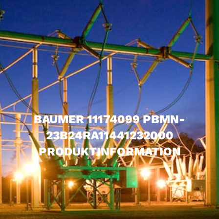
BAUMER 11174099 PBMN-
23B24RA11441232000
PRODUKTINFORMATION