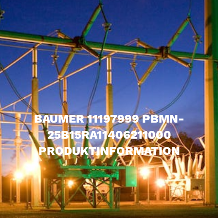
BAUMER 11197999 PBMN-
25B15RA11406211000
PRODUKTINFORMATION