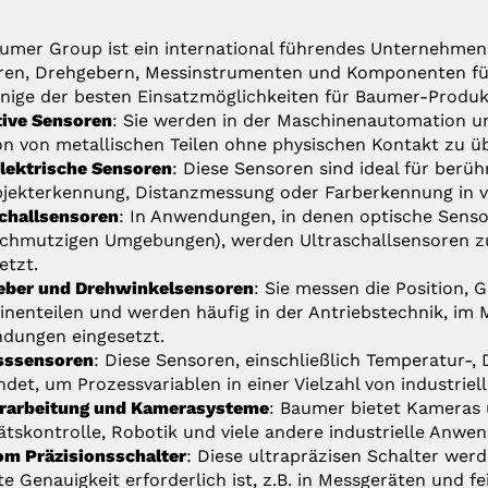
umer Group ist ein international führendes Unternehmen
en, Drehgebern, Messinstrumenten und Komponenten für d
inige der besten Einsatzmöglichkeiten für Baumer-Produk
tive Sensoren
: Sie werden in der Maschinenautomation u
on von metallischen Teilen ohne physischen Kontakt zu 
lektrische Sensoren
: Diese Sensoren sind ideal für ber
jekterkennung, Distanzmessung oder Farberkennung in v
challsensoren
: In Anwendungen, in denen optische Sensore
schmutzigen Umgebungen), werden Ultraschallsensoren 
etzt.
eber und Drehwinkelsensoren
: Sie messen die Position, 
nenteilen und werden häufig in der Antriebstechnik, im 
dungen eingesetzt.
sssensoren
: Diese Sensoren, einschließlich Temperatur-
det, um Prozessvariablen in einer Vielzahl von industr
erarbeitung und Kamerasysteme
: Baumer bietet Kameras 
ätskontrolle, Robotik und viele andere industrielle Anwe
m Präzisionsschalter
: Diese ultrapräzisen Schalter wer
e Genauigkeit erforderlich ist, z.B. in Messgeräten und 