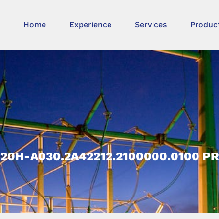
Home
Experience
Services
Produc
T20H-A030.2A42212.2100000.0100 