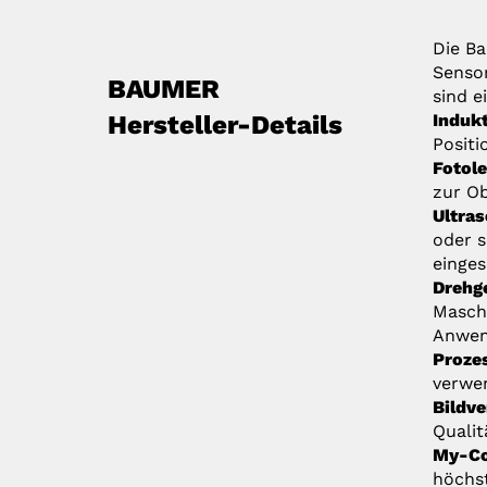
Die Ba
Sensor
BAUMER
sind e
Hersteller-Details
Induk
Positi
Fotole
zur Ob
Ultras
oder 
einges
Drehg
Maschi
Anwen
Proze
verwen
Bildv
Qualit
My-Co
höchst