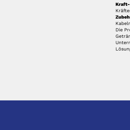
Kraft
Kräfte
Zubeh
Kabeln
Die Pr
Geträn
Untern
Lösung
KONTAKT
DIREK
hhS Siegfried Hirsch GmbH & Co. KG
Anfragen