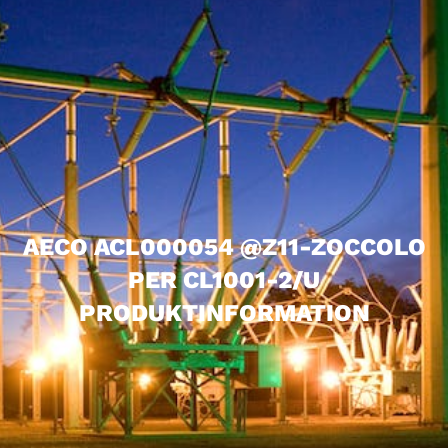
AECO ACL000054 @Z11-ZOCCOLO
PER CL1001-2/U
PRODUKTINFORMATION