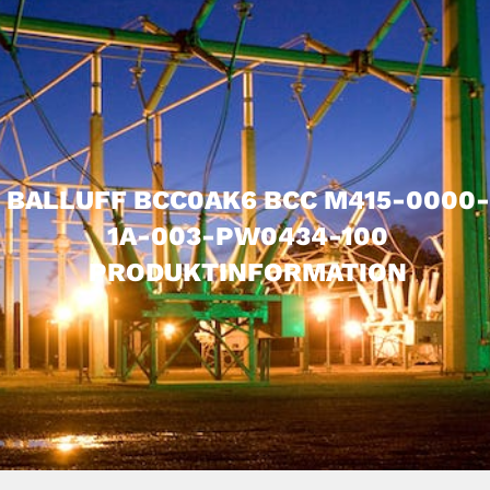
BALLUFF BCC0AK6 BCC M415-0000-
1A-003-PW0434-100
PRODUKTINFORMATION