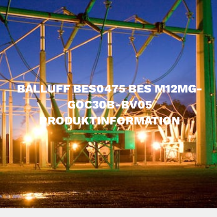
BALLUFF BES0475 BES M12MG-
GOC30B-BV05
PRODUKTINFORMATION