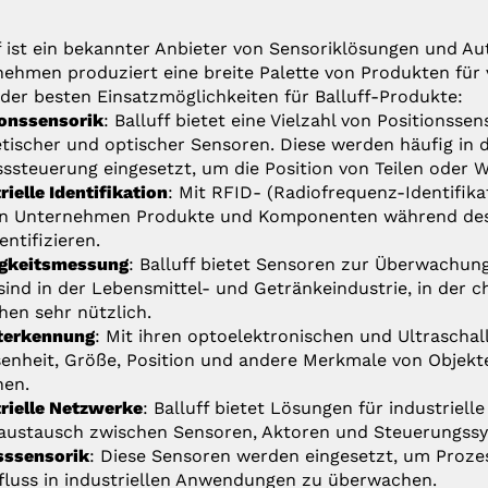
f ist ein bekannter Anbieter von Sensoriklösungen und 
ehmen produziert eine breite Palette von Produkten für 
 der besten Einsatzmöglichkeiten für Balluff-Produkte:
ionssensorik
: Balluff bietet eine Vielzahl von Positionssen
ischer und optischer Sensoren. Diese werden häufig in
ssteuerung eingesetzt, um die Position von Teilen oder
rielle Identifikation
: Mit RFID- (Radiofrequenz-Identifik
n Unternehmen Produkte und Komponenten während des 
entifizieren.
igkeitsmessung
: Balluff bietet Sensoren zur Überwachung
sind in der Lebensmittel- und Getränkeindustrie, in der 
hen sehr nützlich.
terkennung
: Mit ihren optoelektronischen und Ultrasch
nheit, Größe, Position und andere Merkmale von Objekte
nen.
rielle Netzwerke
: Balluff bietet Lösungen für industrie
austausch zwischen Sensoren, Aktoren und Steuerungss
sssensorik
: Diese Sensoren werden eingesetzt, um Proze
luss in industriellen Anwendungen zu überwachen.