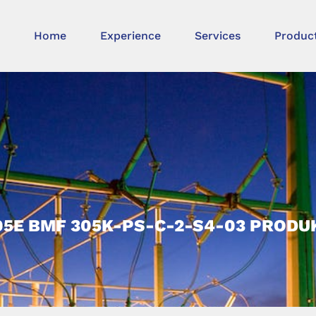
Home
Experience
Services
Produc
5E BMF 305K-PS-C-2-S4-03 PROD