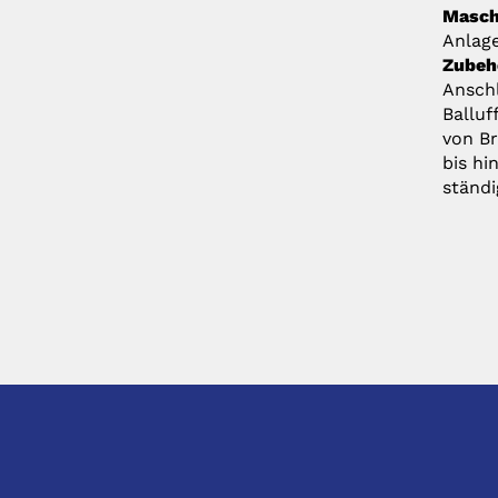
Masch
Anlage
Zubeh
Ansch
Balluf
von Br
bis hi
ständ
KONTAKT
DIREK
hhS Siegfried Hirsch GmbH & Co. KG
Anfragen