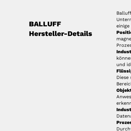
Balluf
Untern
BALLUFF
einige
Hersteller-Details
Posit
magnet
Prozes
Indust
könne
und id
Flüss
Diese 
Bereic
Objek
Anwese
erken
Indust
Daten
Proze
Durchf