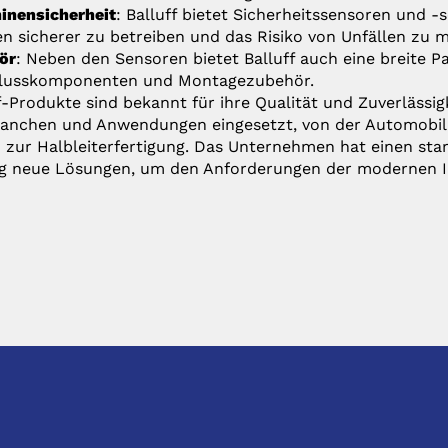
inensicherheit
: Balluff bietet Sicherheitssensoren und -
n sicherer zu betreiben und das Risiko von Unfällen zu m
ör
: Neben den Sensoren bietet Balluff auch eine breite Pa
lusskomponenten und Montagezubehör.
f-Produkte sind bekannt für ihre Qualität und Zuverlässig
anchen und Anwendungen eingesetzt, von der Automobili
n zur Halbleiterfertigung. Das Unternehmen hat einen sta
ig neue Lösungen, um den Anforderungen der modernen In
TKONTAKT
PRODUKTE
:
Anfrage@hhs.de
Produktliste