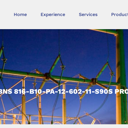
Home
Experience
Services
Produc
BNS 816-B10-PA-12-602-11-S90S P