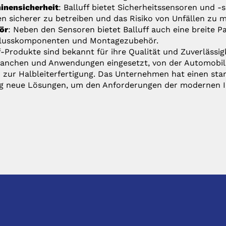
inensicherheit
: Balluff bietet Sicherheitssensoren und -
n sicherer zu betreiben und das Risiko von Unfällen zu m
ör
: Neben den Sensoren bietet Balluff auch eine breite Pa
lusskomponenten und Montagezubehör.
f-Produkte sind bekannt für ihre Qualität und Zuverlässig
anchen und Anwendungen eingesetzt, von der Automobili
n zur Halbleiterfertigung. Das Unternehmen hat einen sta
ig neue Lösungen, um den Anforderungen der modernen In
TKONTAKT
PRODUKTE
:
Anfrage@hhs.de
Produktliste