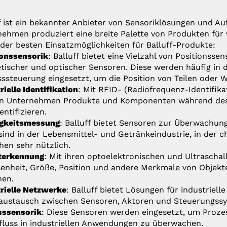
f ist ein bekannter Anbieter von Sensoriklösungen und 
ehmen produziert eine breite Palette von Produkten für 
 der besten Einsatzmöglichkeiten für Balluff-Produkte:
ionssensorik
: Balluff bietet eine Vielzahl von Positionssen
ischer und optischer Sensoren. Diese werden häufig in
ssteuerung eingesetzt, um die Position von Teilen oder
rielle Identifikation
: Mit RFID- (Radiofrequenz-Identifik
n Unternehmen Produkte und Komponenten während des 
entifizieren.
igkeitsmessung
: Balluff bietet Sensoren zur Überwachung
sind in der Lebensmittel- und Getränkeindustrie, in der 
hen sehr nützlich.
terkennung
: Mit ihren optoelektronischen und Ultrasch
nheit, Größe, Position und andere Merkmale von Objekte
nen.
rielle Netzwerke
: Balluff bietet Lösungen für industrie
austausch zwischen Sensoren, Aktoren und Steuerungss
sssensorik
: Diese Sensoren werden eingesetzt, um Proze
luss in industriellen Anwendungen zu überwachen.