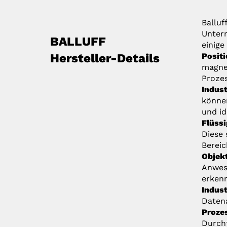
Balluf
Untern
BALLUFF
einige
Hersteller-Details
Posit
magnet
Prozes
Indust
könne
und id
Flüss
Diese 
Bereic
Objek
Anwese
erken
Indust
Daten
Proze
Durchf