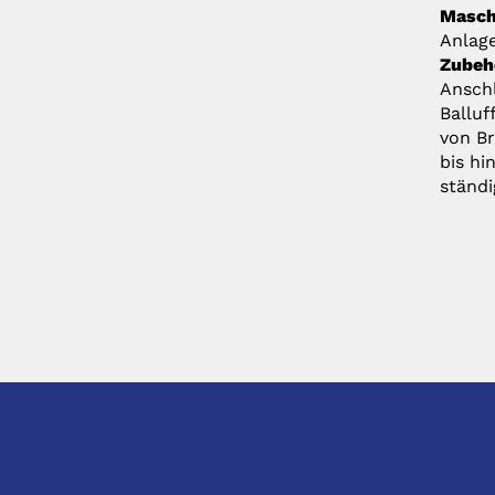
Masch
Anlage
Zubeh
Ansch
Balluf
von Br
bis hi
ständ
KONTAKT
DIREK
hhS Siegfried Hirsch GmbH & Co. KG
Anfragen