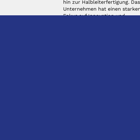
hin zur Halbleiterfertigung. Da
Unternehmen hat einen starke
Fokus auf Innovation und
entwickelt ständig neue
Lösungen, um den
Anforderungen der modernen
Industrie gerecht zu werden.
KONTAKT
DIREKTKONTAKT
hhS Siegfried Hirsch
Anfragen:
GmbH & Co. KG
Anfrage@hhs.de
Lipowskystr. 16
Bestellungen:
D-81373 München
Bestellung@hhs.de
t: +49 (0) 89 - 2620 0140
INFORMATIONEN
(Zentrale)
e: info@hhs.de
News