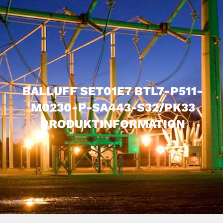
BALLUFF SET01E7 BTL7-P511-
M0230-P-SA443-S32/PK33
PRODUKTINFORMATION