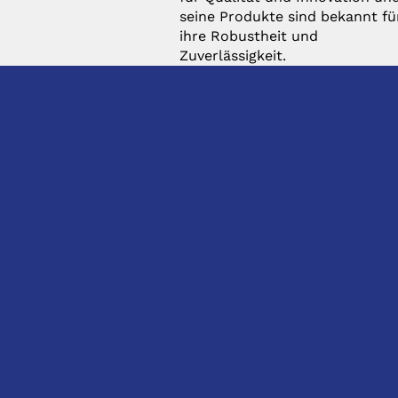
seine Produkte sind bekannt fü
ihre Robustheit und
Zuverlässigkeit.
KONTAKT
DIREKTKONTAKT
hhS Siegfried Hirsch
Anfragen:
GmbH & Co. KG
Anfrage@hhs.de
Lipowskystr. 16
Bestellungen:
D-81373 München
Bestellung@hhs.de
t: +49 (0) 89 - 2620 0140
INFORMATIONEN
(Zentrale)
e: info@hhs.de
News
Über uns
Soziales