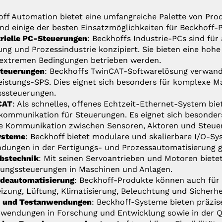
ff Automation bietet eine umfangreiche Palette von Produ
ind einige der besten Einsatzmöglichkeiten für Beckhoff-
rielle PC-Steuerungen
: Beckhoffs Industrie-PCs sind fü
ung und Prozessindustrie konzipiert. Sie bieten eine hoh
 extremen Bedingungen betrieben werden.
teuerungen
: Beckhoffs TwinCAT-Softwarelösung verwande
istungs-SPS. Dies eignet sich besonders für komplexe 
sssteuerungen.
CAT
: Als schnelles, offenes Echtzeit-Ethernet-System bi
ommunikation für Steuerungen. Es eignet sich besonders
se Kommunikation zwischen Sensoren, Aktoren und Steue
ysteme
: Beckhoff bietet modulare und skalierbare I/O-Sys
ungen in der Fertigungs- und Prozessautomatisierung ge
ebstechnik
: Mit seinen Servoantrieben und Motoren biete
ungssteuerungen in Maschinen und Anlagen.
deautomatisierung
: Beckhoff-Produkte können auch für
izung, Lüftung, Klimatisierung, Beleuchtung und Sicherhe
 und Testanwendungen
: Beckhoff-Systeme bieten präzis
wendungen in Forschung und Entwicklung sowie in der Qu