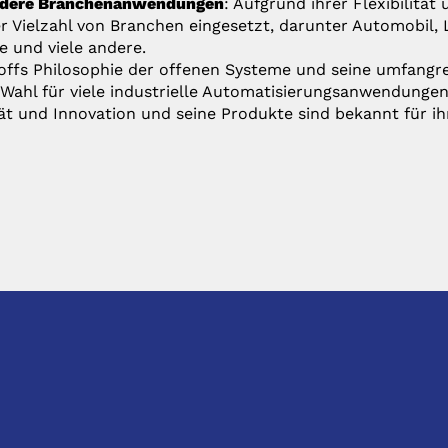
dere Branchenanwendungen
: Aufgrund ihrer Flexibilitä
er Vielzahl von Branchen eingesetzt, darunter Automobil,
e und viele andere.
ffs Philosophie der offenen Systeme und seine umfangre
Wahl für viele industrielle Automatisierungsanwendunge
ät und Innovation und seine Produkte sind bekannt für ih
TKONTAKT
PRODUKTE
:
Anfrage@hhs.de
Produktliste
ngen:
Bestellung@hhs.de
Herstellerliste
MATIONEN
RECHTLICHES