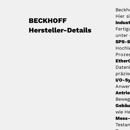
Beckho
Hier s
BECKHOFF
Indust
Hersteller-Details
Fertig
unter
SPS-S
Hochle
Proze
Ether
Datenk
präzi
I/O-S
Anwend
Antri
Beweg
Gebäu
wie He
Mess-
Testan