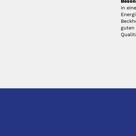
Beson
in ein
Energi
Beckho
guten 
Qualit
KONTAKT
DIREK
hhS Siegfried Hirsch GmbH & Co. KG
Anfragen
Lipowskystr. 16
Bestellu
D-81373 München
INFOR
t: +49 (0) 89 - 2620 0140 (Zentrale)